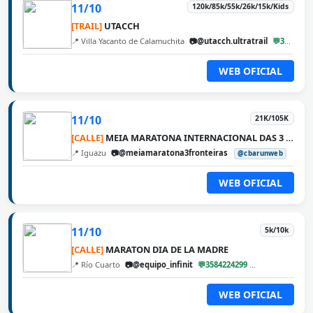
11/10
120k/85k/55k/26k/15k/Kids
[TRAIL]
UTACCH
📍 Villa Yacanto de Calamuchita
📷@utacch.ultratrail
💬3546560222
WEB OFICIAL
11/10
21K/105K
[CALLE]
MEIA MARATONA INTERNACIONAL DAS 3 FRONTEIRAS
📍 Iguazu
📷@meiamaratona3fronteiras
@cbarunweb
WEB OFICIAL
11/10
5k/10k
[CALLE]
MARATON DIA DE LA MADRE
📍 Río Cuarto
📷@equipo_infinit
💬3584224299
@cbarunweb
WEB OFICIAL