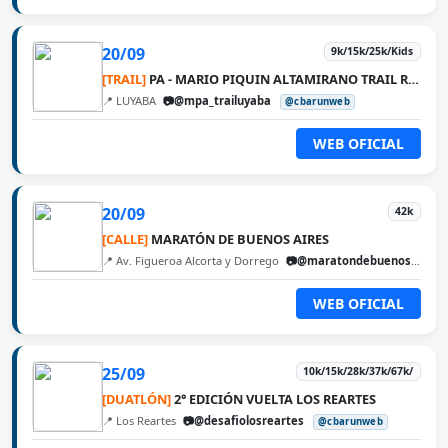
20/09
9k/15k/25k/Kids
[TRAIL]
PA - MARIO PIQUIN ALTAMIRANO TRAIL RUNNING
📍 LUYABA
📷@mpa_trailuyaba
@cbarunweb
WEB OFICIAL
20/09
42k
[CALLE]
MARATÓN DE BUENOS AIRES
📍 Av. Figueroa Alcorta y Dorrego
📷@maratondebuenosaires
WEB OFICIAL
25/09
10k/15k/28k/37k/67k/
[DUATLÓN]
2° EDICIÓN VUELTA LOS REARTES
📍 Los Reartes
📷@desafiolosreartes
@cbarunweb