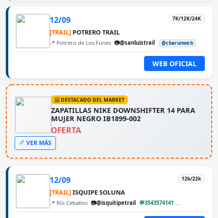
12/09
7K/12K/24K
[TRAIL]
POTRERO TRAIL
📍 Potrero de Los Funes
📷@sanluistrail
@cbarunweb
WEB OFICIAL
DESTACADO DEL MARKET
ZAPATILLAS NIKE DOWNSHIFTER 14 PARA
MUJER NEGRO IB1899-002
OFERTA
VER MÁS
12/09
12k/22k
[TRAIL]
ISQUIPE SOLUNA
📍 Río Ceballos
📷@isquitipetrail
💬3543574141
@cbarunweb