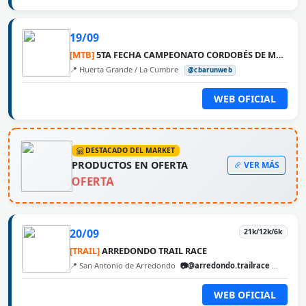
19/09
[MTB]
5TA FECHA CAMPEONATO CORDOBÉS DE MTB 2026 - LA VUELTA
📍 Huerta Grande / La Cumbre
@cbarunweb
WEB OFICIAL
DESTACADO DEL MARKET
PRODUCTOS EN OFERTA
VER MÁS
OFERTA
20/09
21k/12k/6k
[TRAIL]
ARREDONDO TRAIL RACE
📍 San Antonio de Arredondo
📷@arredondo.trailrace
@cbaru
WEB OFICIAL