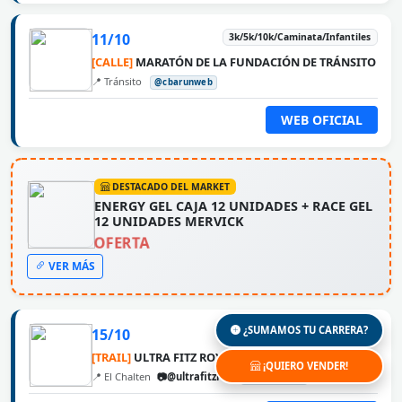
11/10
3k/5k/10k/Caminata/Infantiles
[CALLE]
MARATÓN DE LA FUNDACIÓN DE TRÁNSITO
📍 Tránsito
@cbarunweb
WEB OFICIAL
DESTACADO DEL MARKET
ENERGY GEL CAJA 12 UNIDADES + RACE GEL
12 UNIDADES MERVICK
OFERTA
VER MÁS
¿SUMAMOS TU CARRERA?
15/10
10k/21k/42k/70k/100k
[TRAIL]
ULTRA FITZ ROY
¡QUIERO VENDER!
📍 El Chalten
📷@ultrafitzroy
@cbarunweb