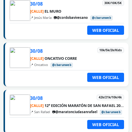
30/08
30K/10K/5K
[CALLE]
EL MURO
📍 Jesús María
📷@cordobavivesano
@cbarunweb
WEB OFICIAL
30/08
10k/5k/2k/Kids
[CALLE]
ONCATIVO CORRE
📍 Oncativo
@cbarunweb
WEB OFICIAL
30/08
42k/21k/10k/4k
[CALLE]
12° EDICIÓN MARATÓN DE SAN RAFAEL 2026
📍 San Rafael
📷@maratonciudasanrafael
@cbarunweb
WEB OFICIAL