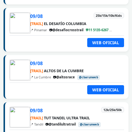
09/08
25k/15k/10k/Kids
[TRAIL]
EL DESAFÍO COLUMBIA
📍 Pinamar
📷@desafiocrosstrail
💬11 5135-6267
@cbarunweb
WEB OFICIAL
09/08
[TRAIL]
ALTOS DE LA CUMBRE
📍 La Cumbre
📷@altosrace
@cbarunweb
WEB OFICIAL
09/08
12k/25k/50k
[TRAIL]
TUT TANDIL ULTRA TRAIL
📍 Tandil
📷@tandilultratrail
@cbarunweb