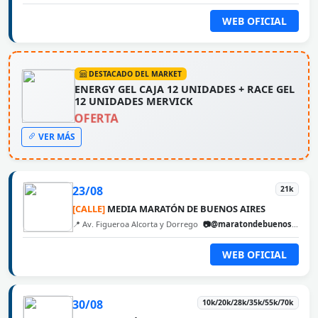
WEB OFICIAL
DESTACADO DEL MARKET
ENERGY GEL CAJA 12 UNIDADES + RACE GEL
12 UNIDADES MERVICK
OFERTA
VER MÁS
23/08
21k
[CALLE]
MEDIA MARATÓN DE BUENOS AIRES
📍 Av. Figueroa Alcorta y Dorrego
📷@maratondebuenosaires
WEB OFICIAL
30/08
10k/20k/28k/35k/55k/70k