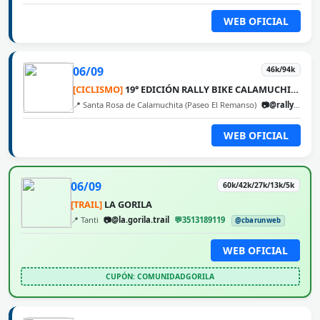
WEB OFICIAL
06/09
46k/94k
[CICLISMO]
19° EDICIÓN RALLY BIKE CALAMUCHITA
📍 Santa Rosa de Calamuchita (Paseo El Remanso)
📷@rallybikecalamuchita
WEB OFICIAL
06/09
60k/42k/27k/13k/5k
[TRAIL]
LA GORILA
📍 Tanti
📷@la.gorila.trail
💬3513189119
@cbarunweb
WEB OFICIAL
CUPÓN: COMUNIDADGORILA