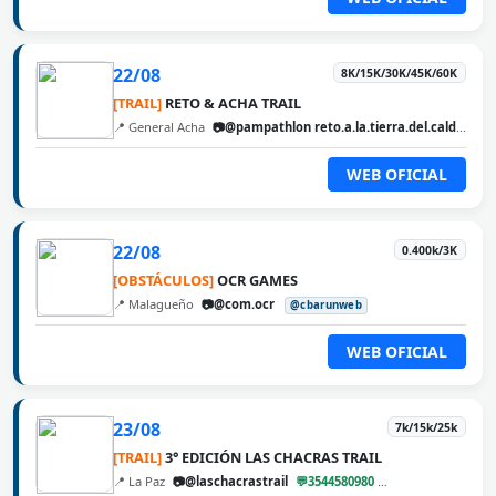
22/08
8K/15K/30K/45K/60K
[TRAIL]
RETO & ACHA TRAIL
📍 General Acha
📷@pampathlon reto.a.la.tierra.del.calden
@
WEB OFICIAL
22/08
0.400k/3K
[OBSTÁCULOS]
OCR GAMES
📍 Malagueño
📷@com.ocr
@cbarunweb
WEB OFICIAL
23/08
7k/15k/25k
[TRAIL]
3° EDICIÓN LAS CHACRAS TRAIL
📍 La Paz
📷@laschacrastrail
💬3544580980
@cbarunweb