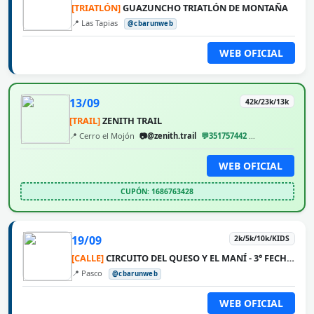
[TRIATLÓN]
GUAZUNCHO TRIATLÓN DE MONTAÑA
📍 Las Tapias
@cbarunweb
WEB OFICIAL
13/09
42k/23k/13k
[TRAIL]
ZENITH TRAIL
📍 Cerro el Mojón
📷@zenith.trail
💬351757442
@cbarunweb
WEB OFICIAL
CUPÓN: 1686763428
19/09
2k/5k/10k/KIDS
[CALLE]
CIRCUITO DEL QUESO Y EL MANÍ - 3° FECHA PASCO
📍 Pasco
@cbarunweb
WEB OFICIAL