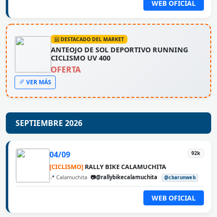
WEB OFICIAL
DESTACADO DEL MARKET
ANTEOJO DE SOL DEPORTIVO RUNNING
CICLISMO UV 400
OFERTA
VER MÁS
SEPTIEMBRE 2026
04/09
92k
[CICLISMO]
RALLY BIKE CALAMUCHITA
📍 Calamuchita
📷@rallybikecalamuchita
@cbarunweb
WEB OFICIAL