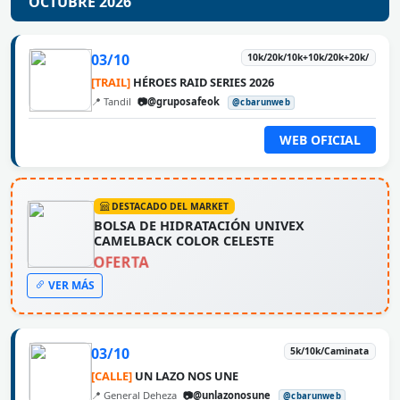
OCTUBRE 2026
03/10
10k/20k/10k+10k/20k+20k/
[TRAIL]
HÉROES RAID SERIES 2026
📍 Tandil
📷@gruposafeok
@cbarunweb
WEB OFICIAL
DESTACADO DEL MARKET
BOLSA DE HIDRATACIÓN UNIVEX
CAMELBACK COLOR CELESTE
OFERTA
VER MÁS
03/10
5k/10k/Caminata
[CALLE]
UN LAZO NOS UNE
📍 General Deheza
📷@unlazonosune
@cbarunweb