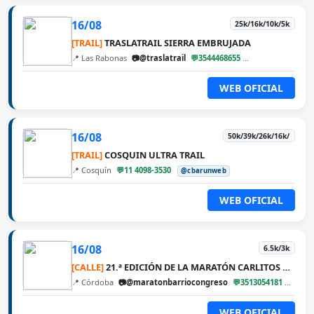
16/08
25k/16k/10k/5k
[TRAIL]
TRASLATRAIL SIERRA EMBRUJADA
📍 Las Rabonas
📷@traslatrail
💬3544468655
@cbarunweb
WEB OFICIAL
16/08
50k/39k/26k/16k/
[TRAIL]
COSQUIN ULTRA TRAIL
📍 Cosquín
💬11 4098-3530
@cbarunweb
WEB OFICIAL
16/08
6.5k/3k
[CALLE]
21.ª EDICIÓN DE LA MARATÓN CARLITOS DÍAZ
📍 Córdoba
📷@maratonbarriocongreso
💬3513054181
@cba
WEB OFICIAL