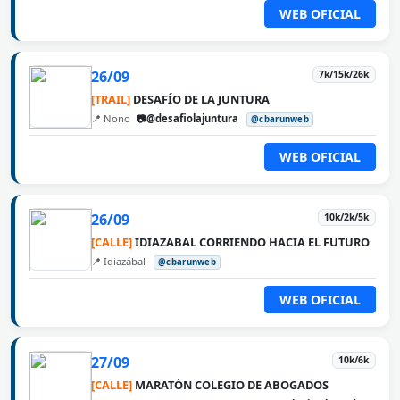
WEB OFICIAL
26/09
7k/15k/26k
[TRAIL]
DESAFÍO DE LA JUNTURA
📍 Nono
📷@desafiolajuntura
@cbarunweb
WEB OFICIAL
26/09
10k/2k/5k
[CALLE]
IDIAZABAL CORRIENDO HACIA EL FUTURO
📍 Idiazábal
@cbarunweb
WEB OFICIAL
27/09
10k/6k
[CALLE]
MARATÓN COLEGIO DE ABOGADOS