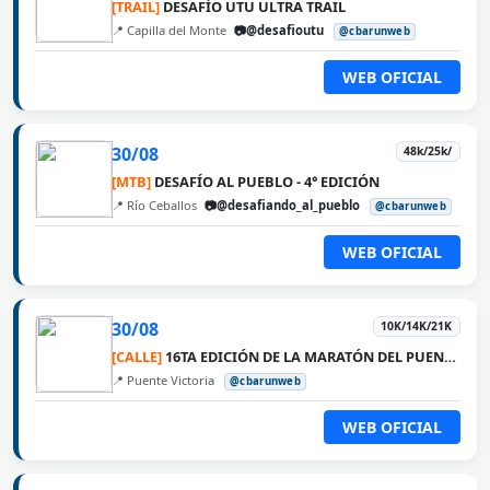
[TRAIL]
DESAFÍO UTU ULTRA TRAIL
📍 Capilla del Monte
📷@desafioutu
@cbarunweb
WEB OFICIAL
30/08
48k/25k/
[MTB]
DESAFÍO AL PUEBLO - 4° EDICIÓN
📍 Río Ceballos
📷@desafiando_al_pueblo
@cbarunweb
WEB OFICIAL
30/08
10K/14K/21K
[CALLE]
16TA EDICIÓN DE LA MARATÓN DEL PUENTE ROSARIO VICTORIA
📍 Puente Victoria
@cbarunweb
WEB OFICIAL