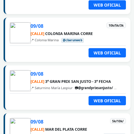
WEB OFICIAL
09/08
10k/5k/3k
[CALLE]
COLONIA MARINA CORRE
📍 Colonia Marina
@cbarunweb
WEB OFICIAL
09/08
[CALLE]
3° GRAN PRIX SAN JUSTO - 3° FECHA
📍 Saturnino María Laspiur
📷@grandprixsanjusto/
@cbarunw
WEB OFICIAL
09/08
5k/10k/
[CALLE]
MAR DEL PLATA CORRE