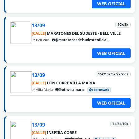
WEB OFICIAL
13/09
10k/5k
[CALLE]
MARATONES DEL SUDESTE - BELL VILLE
📍 Bell Ville
📷@maratonesdelsudesteoficial
@cbarunweb
WEB OFICIAL
13/09
15k/10k/5k/2k/kids
[CALLE]
UTN CORRE VILLA MARÍA
📍 Villa María
📷@utnvillamaria
@cbarunweb
WEB OFICIAL
13/09
1k/5k/10k
[CALLE]
INSPIRA CORRE