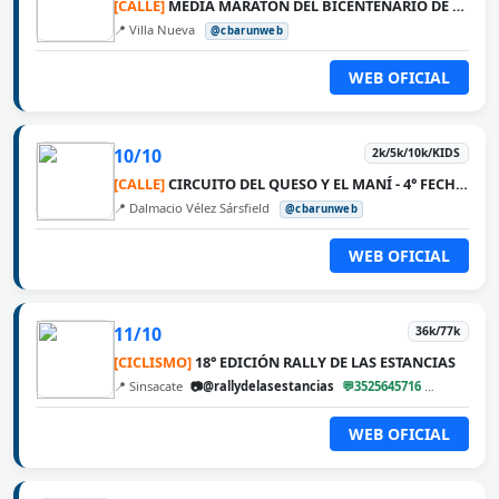
[CALLE]
MEDIA MARATÓN DEL BICENTENARIO DE VILLA NUEVA
📍 Villa Nueva
@cbarunweb
WEB OFICIAL
10/10
2k/5k/10k/KIDS
[CALLE]
CIRCUITO DEL QUESO Y EL MANÍ - 4° FECHA DALMACIO VÉLEZ SÁRSFIELD
📍 Dalmacio Vélez Sársfield
@cbarunweb
WEB OFICIAL
11/10
36k/77k
[CICLISMO]
18° EDICIÓN RALLY DE LAS ESTANCIAS
📍 Sinsacate
📷@rallydelasestancias
💬3525645716
@cbarunw
WEB OFICIAL