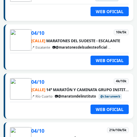
WEB OFICIAL
04/10
10k/5k
[CALLE]
MARATONES DEL SUDESTE - ESCALANTE
📍 Escalante
📷@maratonesdelsudesteoficial
@cbarunweb
WEB OFICIAL
04/10
4k/10k
[CALLE]
14° MARATÓN Y CAMINATA GRUPO INSTITUTO MÉDICO
📍 Río Cuarto
📷@maratondelinstituto
@cbarunweb
WEB OFICIAL
04/10
21k/10k/5k