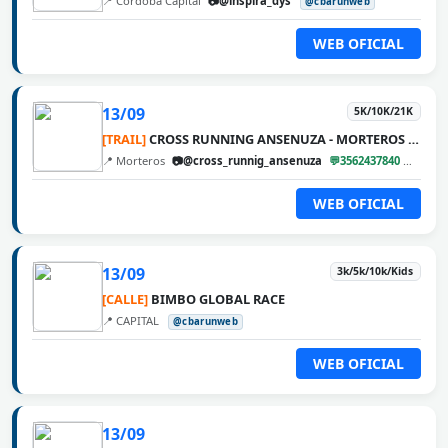
📍 Córdoba Capital
📷@inspira_dys
@cbarunweb
WEB OFICIAL
13/09
5K/10K/21K
[TRAIL]
CROSS RUNNING ANSENUZA - MORTEROS 2026
📍 Morteros
📷@cross_runnig_ansenuza
💬3562437840
@cbar
WEB OFICIAL
13/09
3k/5k/10k/Kids
[CALLE]
BIMBO GLOBAL RACE
📍 CAPITAL
@cbarunweb
WEB OFICIAL
13/09