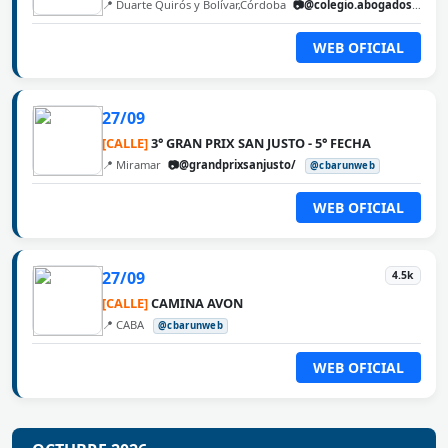
📍 Duarte Quirós y Bolívar,Córdoba
📷@colegio.abogados.cordoba
WEB OFICIAL
27/09
[CALLE]
3° GRAN PRIX SAN JUSTO - 5° FECHA
📍 Miramar
📷@grandprixsanjusto/
@cbarunweb
WEB OFICIAL
27/09
4.5k
[CALLE]
CAMINA AVON
📍 CABA
@cbarunweb
WEB OFICIAL