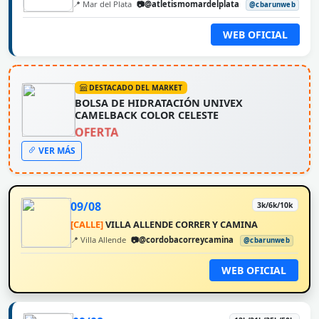
📍 Mar del Plata
📷@atletismomardelplata
@cbarunweb
WEB OFICIAL
DESTACADO DEL MARKET
BOLSA DE HIDRATACIÓN UNIVEX
CAMELBACK COLOR CELESTE
OFERTA
VER MÁS
09/08
3k/6k/10k
[CALLE]
VILLA ALLENDE CORRER Y CAMINA
📍 Villa Allende
📷@cordobacorreycamina
@cbarunweb
WEB OFICIAL