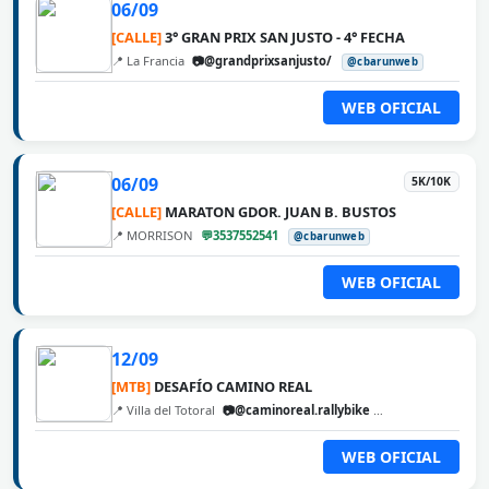
06/09
[CALLE]
3° GRAN PRIX SAN JUSTO - 4° FECHA
📍 La Francia
📷@grandprixsanjusto/
@cbarunweb
WEB OFICIAL
06/09
5K/10K
[CALLE]
MARATON GDOR. JUAN B. BUSTOS
📍 MORRISON
💬3537552541
@cbarunweb
WEB OFICIAL
12/09
[MTB]
DESAFÍO CAMINO REAL
📍 Villa del Totoral
📷@caminoreal.rallybike
@cbarunweb
WEB OFICIAL