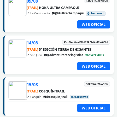
09/08
12k/21k/35k/50k
[TRAIL]
HOKA ULTRA CAMPAQUÍ
📍 La Cumbrecita
📷@htultrachampaqui
@cbarunweb
WEB OFICIAL
14/08
Km Vertical/8k/12k/24k/42k/60k/
[TRAIL]
5° EDICIÓN TIERRA DE GIGANTES
📍 San Juan
📷@adventureracelogistica
💬2646994033
@cbar
WEB OFICIAL
15/08
50k/36k/26k/16k
[TRAIL]
COSQUÍN TRAIL
📍 Cosquín
📷@cosquin_trail
@cbarunweb
WEB OFICIAL