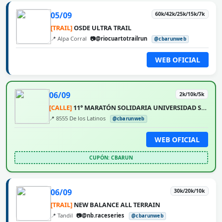
05/09
60k/42k/25k/15k/7k
[TRAIL]
OSDE ULTRA TRAIL
📍 Alpa Corral
📷@riocuartotrailrun
@cbarunweb
WEB OFICIAL
06/09
2k/10k/5k
[CALLE]
11° MARATÓN SOLIDARIA UNIVERSIDAD SIGLO 21
📍 8555 De los Latinos
@cbarunweb
WEB OFICIAL
CUPÓN: CBARUN
06/09
30k/20k/10k
[TRAIL]
NEW BALANCE ALL TERRAIN
📍 Tandil
📷@nb.raceseries
@cbarunweb