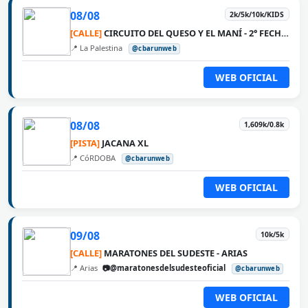
08/08
2k/5k/10k/KIDS
[CALLE]
CIRCUITO DEL QUESO Y EL MANÍ - 2° FECHA LA PALESTINA
📍 La Palestina
@cbarunweb
WEB OFICIAL
08/08
1,609k/0.8k
[PISTA]
JACANA XL
📍 CóRDOBA
@cbarunweb
WEB OFICIAL
09/08
10k/5k
[CALLE]
MARATONES DEL SUDESTE - ARIAS
📍 Arias
📷@maratonesdelsudesteoficial
@cbarunweb
WEB OFICIAL