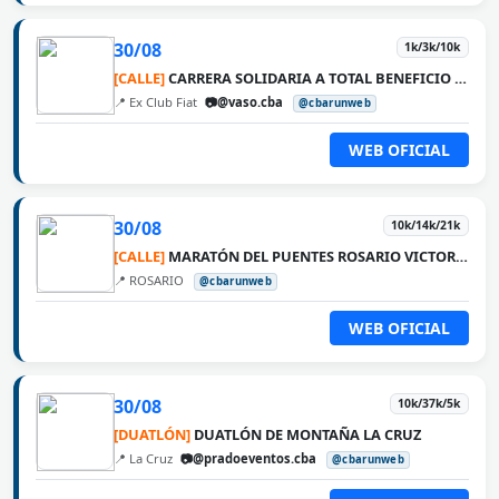
30/08
1k/3k/10k
[CALLE]
CARRERA SOLIDARIA A TOTAL BENEFICIO DE VASO
📍 Ex Club Fiat
📷@vaso.cba
@cbarunweb
WEB OFICIAL
30/08
10k/14k/21k
[CALLE]
MARATÓN DEL PUENTES ROSARIO VICTORIA
📍 ROSARIO
@cbarunweb
WEB OFICIAL
30/08
10k/37k/5k
[DUATLÓN]
DUATLÓN DE MONTAÑA LA CRUZ
📍 La Cruz
📷@pradoeventos.cba
@cbarunweb