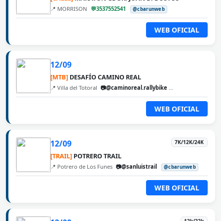
📍 MORRISON
💬3537552541
@cbarunweb
WEB OFICIAL
12/09
[MTB]
DESAFÍO CAMINO REAL
📍 Villa del Totoral
📷@caminoreal.rallybike
@cbarunweb
WEB OFICIAL
12/09
7K/12K/24K
[TRAIL]
POTRERO TRAIL
📍 Potrero de Los Funes
📷@sanluistrail
@cbarunweb
WEB OFICIAL