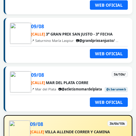
WEB OFICIAL
09/08
[CALLE]
3° GRAN PRIX SAN JUSTO - 3° FECHA
📍 Saturnino María Laspiur
📷@grandprixsanjusto/
@cbarunw
WEB OFICIAL
09/08
5k/10k/
[CALLE]
MAR DEL PLATA CORRE
📍 Mar del Plata
📷@atletismomardelplata
@cbarunweb
WEB OFICIAL
09/08
3k/6k/10k
[CALLE]
VILLA ALLENDE CORRER Y CAMINA