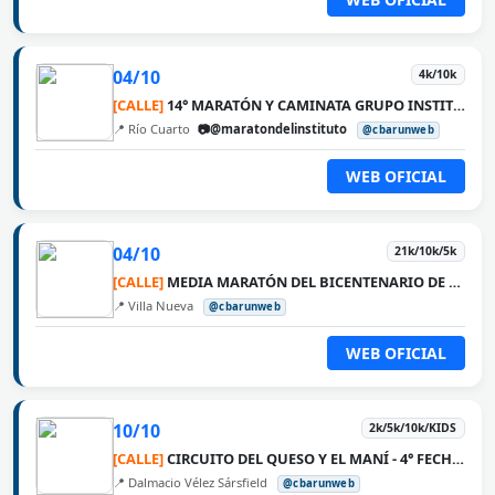
04/10
4k/10k
[CALLE]
14° MARATÓN Y CAMINATA GRUPO INSTITUTO MÉDICO
📍 Río Cuarto
📷@maratondelinstituto
@cbarunweb
WEB OFICIAL
04/10
21k/10k/5k
[CALLE]
MEDIA MARATÓN DEL BICENTENARIO DE VILLA NUEVA
📍 Villa Nueva
@cbarunweb
WEB OFICIAL
10/10
2k/5k/10k/KIDS
[CALLE]
CIRCUITO DEL QUESO Y EL MANÍ - 4° FECHA DALMACIO VÉLEZ SÁRSFIELD
📍 Dalmacio Vélez Sársfield
@cbarunweb