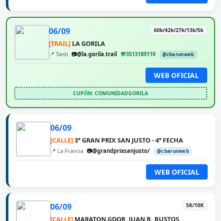
06/09
60k/42k/27k/13k/5k
[TRAIL]
LA GORILA
📍 Tanti
📷@la.gorila.trail
💬3513189119
@cbarunweb
WEB OFICIAL
CUPÓN: COMUNIDADGORILA
06/09
[CALLE]
3° GRAN PRIX SAN JUSTO - 4° FECHA
📍 La Francia
📷@grandprixsanjusto/
@cbarunweb
WEB OFICIAL
06/09
5K/10K
[CALLE]
MARATON GDOR. JUAN B. BUSTOS