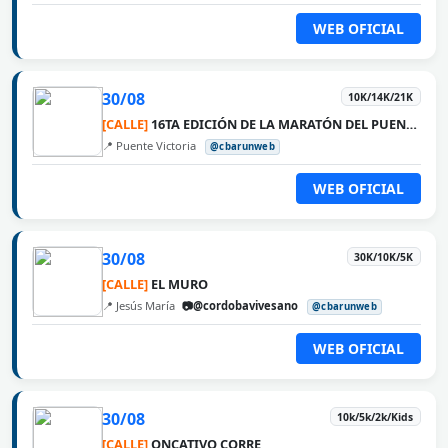
WEB OFICIAL
30/08
10K/14K/21K
[CALLE]
16TA EDICIÓN DE LA MARATÓN DEL PUENTE ROSARIO VICTORIA
📍 Puente Victoria
@cbarunweb
WEB OFICIAL
30/08
30K/10K/5K
[CALLE]
EL MURO
📍 Jesús María
📷@cordobavivesano
@cbarunweb
WEB OFICIAL
30/08
10k/5k/2k/Kids
[CALLE]
ONCATIVO CORRE