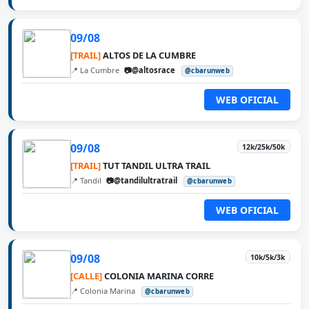
09/08
[TRAIL]
ALTOS DE LA CUMBRE
📍 La Cumbre
📷@altosrace
@cbarunweb
WEB OFICIAL
09/08
12k/25k/50k
[TRAIL]
TUT TANDIL ULTRA TRAIL
📍 Tandil
📷@tandilultratrail
@cbarunweb
WEB OFICIAL
09/08
10k/5k/3k
[CALLE]
COLONIA MARINA CORRE
📍 Colonia Marina
@cbarunweb