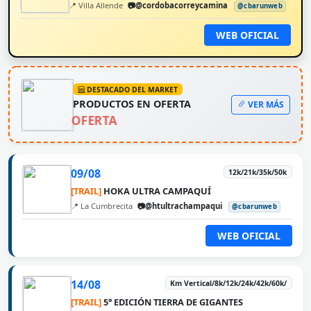
📍 Villa Allende
📷@cordobacorreycamina
@cbarunweb
WEB OFICIAL
DESTACADO DEL MARKET
PRODUCTOS EN OFERTA
VER MÁS
OFERTA
09/08
12k/21k/35k/50k
[TRAIL]
HOKA ULTRA CAMPAQUÍ
📍 La Cumbrecita
📷@htultrachampaqui
@cbarunweb
WEB OFICIAL
14/08
Km Vertical/8k/12k/24k/42k/60k/
[TRAIL]
5° EDICIÓN TIERRA DE GIGANTES