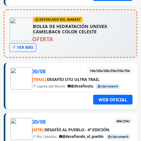
DESTACADO DEL MARKET
BOLSA DE HIDRATACIÓN UNIVEX
CAMELBACK COLOR CELESTE
OFERTA
VER MÁS
30/08
10k/20k/28k/35k/55k/70k
[TRAIL]
DESAFÍO UTU ULTRA TRAIL
📍 Capilla del Monte
📷@desafioutu
@cbarunweb
WEB OFICIAL
30/08
48k/25k/
[MTB]
DESAFÍO AL PUEBLO - 4° EDICIÓN
📍 Río Ceballos
📷@desafiando_al_pueblo
@cbarunweb