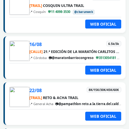
[TRAIL]
COSQUIN ULTRA TRAIL
📍 Cosquín
💬11 4098-3530
@cbarunweb
WEB OFICIAL
16/08
6.5k/3k
[CALLE]
21.ª EDICIÓN DE LA MARATÓN CARLITOS DÍAZ
📍 Córdoba
📷@maratonbarriocongreso
💬3513054181
@cba
WEB OFICIAL
22/08
8K/15K/30K/45K/60K
[TRAIL]
RETO & ACHA TRAIL
📍 General Acha
📷@pampathlon reto.a.la.tierra.del.calden
@
WEB OFICIAL