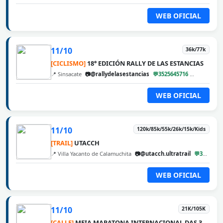
WEB OFICIAL
11/10
36k/77k
[CICLISMO]
18° EDICIÓN RALLY DE LAS ESTANCIAS
📍 Sinsacate
📷@rallydelasestancias
💬3525645716
@cbarunw
WEB OFICIAL
11/10
120k/85k/55k/26k/15k/Kids
[TRAIL]
UTACCH
📍 Villa Yacanto de Calamuchita
📷@utacch.ultratrail
💬3546560222
WEB OFICIAL
11/10
21K/105K
[CALLE]
MEIA MARATONA INTERNACIONAL DAS 3 FRONTEIRAS