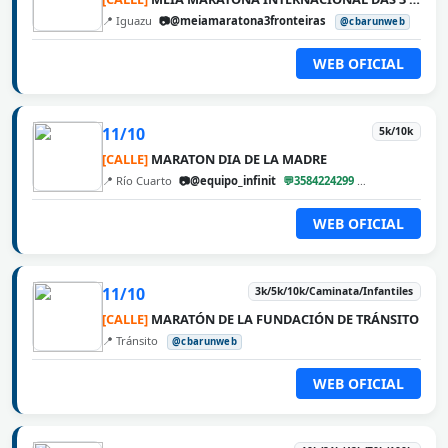
📍 Iguazu
📷@meiamaratona3fronteiras
@cbarunweb
WEB OFICIAL
11/10
5k/10k
[CALLE]
MARATON DIA DE LA MADRE
📍 Río Cuarto
📷@equipo_infinit
💬3584224299
@cbarunweb
WEB OFICIAL
11/10
3k/5k/10k/Caminata/Infantiles
[CALLE]
MARATÓN DE LA FUNDACIÓN DE TRÁNSITO
📍 Tránsito
@cbarunweb
WEB OFICIAL