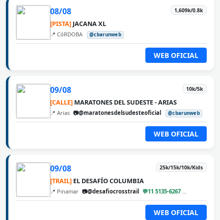
08/08
1,609k/0.8k
[PISTA]
JACANA XL
📍 CóRDOBA
@cbarunweb
WEB OFICIAL
09/08
10k/5k
[CALLE]
MARATONES DEL SUDESTE - ARIAS
📍 Arias
📷@maratonesdelsudesteoficial
@cbarunweb
WEB OFICIAL
09/08
25k/15k/10k/Kids
[TRAIL]
EL DESAFÍO COLUMBIA
📍 Pinamar
📷@desafiocrosstrail
💬11 5135-6267
@cbarunweb
WEB OFICIAL