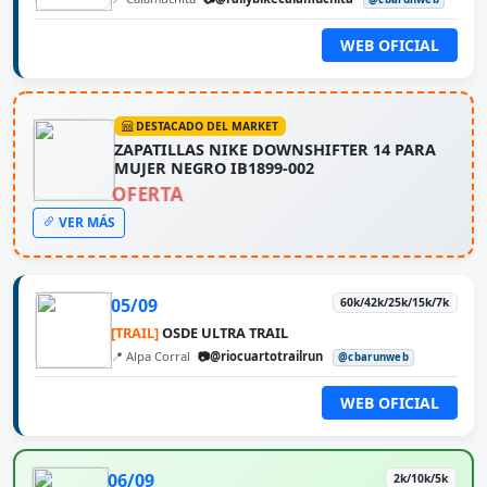
WEB OFICIAL
DESTACADO DEL MARKET
ZAPATILLAS NIKE DOWNSHIFTER 14 PARA
MUJER NEGRO IB1899-002
OFERTA
VER MÁS
05/09
60k/42k/25k/15k/7k
[TRAIL]
OSDE ULTRA TRAIL
📍 Alpa Corral
📷@riocuartotrailrun
@cbarunweb
WEB OFICIAL
06/09
2k/10k/5k