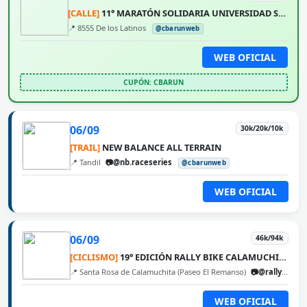
[CALLE]
11° MARATÓN SOLIDARIA UNIVERSIDAD SIGLO 21
📍 8555 De los Latinos
@cbarunweb
WEB OFICIAL
CUPÓN: CBARUN
06/09
30k/20k/10k
[TRAIL]
NEW BALANCE ALL TERRAIN
📍 Tandil
📷@nb.raceseries
@cbarunweb
WEB OFICIAL
06/09
46k/94k
[CICLISMO]
19° EDICIÓN RALLY BIKE CALAMUCHITA
📍 Santa Rosa de Calamuchita (Paseo El Remanso)
📷@rallybikecalamuchita
WEB OFICIAL