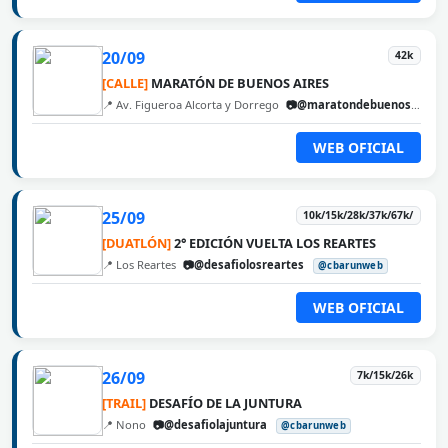
20/09
42k
[CALLE]
MARATÓN DE BUENOS AIRES
📍 Av. Figueroa Alcorta y Dorrego
📷@maratondebuenosaires
WEB OFICIAL
25/09
10k/15k/28k/37k/67k/
[DUATLÓN]
2° EDICIÓN VUELTA LOS REARTES
📍 Los Reartes
📷@desafiolosreartes
@cbarunweb
WEB OFICIAL
26/09
7k/15k/26k
[TRAIL]
DESAFÍO DE LA JUNTURA
📍 Nono
📷@desafiolajuntura
@cbarunweb