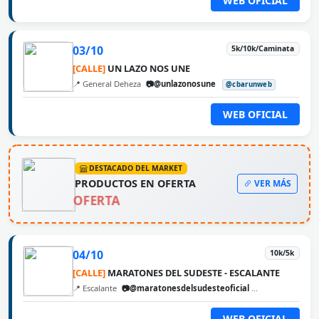
WEB OFICIAL
03/10
5k/10k/Caminata
[CALLE]
UN LAZO NOS UNE
📍 General Deheza
📷@unlazonosune
@cbarunweb
WEB OFICIAL
DESTACADO DEL MARKET
PRODUCTOS EN OFERTA
VER MÁS
OFERTA
04/10
10k/5k
[CALLE]
MARATONES DEL SUDESTE - ESCALANTE
📍 Escalante
📷@maratonesdelsudesteoficial
@cbarunweb
WEB OFICIAL