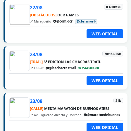
22/08
0.400k/3K
[OBSTÁCULOS]
OCR GAMES
📍 Malagueño
📷@com.ocr
@cbarunweb
WEB OFICIAL
23/08
7k/15k/25k
[TRAIL]
3° EDICIÓN LAS CHACRAS TRAIL
📍 La Paz
📷@laschacrastrail
💬3544580980
@cbarunweb
WEB OFICIAL
23/08
21k
[CALLE]
MEDIA MARATÓN DE BUENOS AIRES
📍 Av. Figueroa Alcorta y Dorrego
📷@maratondebuenosaires
WEB OFICIAL