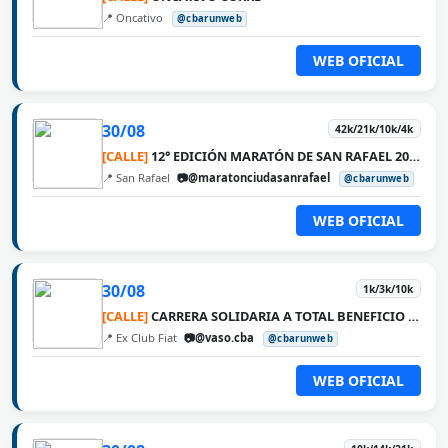
📍 Oncativo
@cbarunweb
WEB OFICIAL
30/08
42k/21k/10k/4k
[CALLE]
12° EDICIÓN MARATÓN DE SAN RAFAEL 2026
📍 San Rafael
📷@maratonciudasanrafael
@cbarunweb
WEB OFICIAL
30/08
1k/3k/10k
[CALLE]
CARRERA SOLIDARIA A TOTAL BENEFICIO DE VASO
📍 Ex Club Fiat
📷@vaso.cba
@cbarunweb
WEB OFICIAL