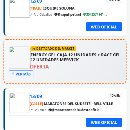
12/09
12k/22k
[TRAIL]
ISQUIPE SOLUNA
📍 Río Ceballos
📷@isquitipetrail
💬3543574141
@cbarunweb
WEB OFICIAL
DESTACADO DEL MARKET
ENERGY GEL CAJA 12 UNIDADES + RACE GEL
12 UNIDADES MERVICK
OFERTA
VER MÁS
13/09
10k/5k
[CALLE]
MARATONES DEL SUDESTE - BELL VILLE
📍 Bell Ville
📷@maratonesdelsudesteoficial
@cbarunweb
WEB OFICIAL