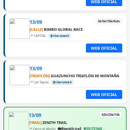
WEB OFICIAL
13/09
3k/5k/10k/Kids
[CALLE]
BIMBO GLOBAL RACE
📍 CAPITAL
@cbarunweb
WEB OFICIAL
13/09
[TRIATLÓN]
GUAZUNCHO TRIATLÓN DE MONTAÑA
📍 Las Tapias
@cbarunweb
WEB OFICIAL
13/09
42k/23k/13k
[TRAIL]
ZENITH TRAIL
📍 Cerro el Mojón
📷@zenith.trail
💬351757442
@cbarunweb