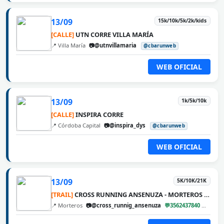
13/09
15k/10k/5k/2k/kids
[CALLE]
UTN CORRE VILLA MARÍA
📍 Villa María
📷@utnvillamaria
@cbarunweb
WEB OFICIAL
13/09
1k/5k/10k
[CALLE]
INSPIRA CORRE
📍 Córdoba Capital
📷@inspira_dys
@cbarunweb
WEB OFICIAL
13/09
5K/10K/21K
[TRAIL]
CROSS RUNNING ANSENUZA - MORTEROS 2026
📍 Morteros
📷@cross_runnig_ansenuza
💬3562437840
@cbar