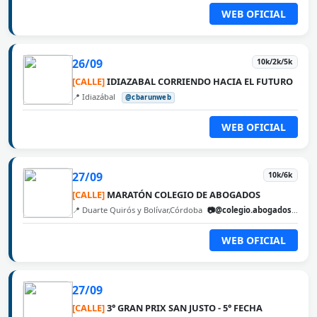
WEB OFICIAL
26/09
10k/2k/5k
[CALLE]
IDIAZABAL CORRIENDO HACIA EL FUTURO
📍 Idiazábal
@cbarunweb
WEB OFICIAL
27/09
10k/6k
[CALLE]
MARATÓN COLEGIO DE ABOGADOS
📍 Duarte Quirós y Bolívar,Córdoba
📷@colegio.abogados.cordoba
WEB OFICIAL
27/09
[CALLE]
3° GRAN PRIX SAN JUSTO - 5° FECHA