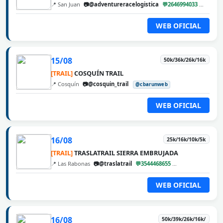
📍 San Juan
📷@adventureracelogistica
💬2646994033
@cbar
WEB OFICIAL
15/08
50k/36k/26k/16k
[TRAIL]
COSQUÍN TRAIL
📍 Cosquín
📷@cosquin_trail
@cbarunweb
WEB OFICIAL
16/08
25k/16k/10k/5k
[TRAIL]
TRASLATRAIL SIERRA EMBRUJADA
📍 Las Rabonas
📷@traslatrail
💬3544468655
@cbarunweb
WEB OFICIAL
16/08
50k/39k/26k/16k/