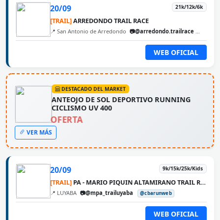
20/09
21k/12k/6k
[TRAIL]
ARREDONDO TRAIL RACE
📍 San Antonio de Arredondo
📷@arredondo.trailrace
@cbaru
WEB OFICIAL
DESTACADO DEL MARKET
ANTEOJO DE SOL DEPORTIVO RUNNING
CICLISMO UV 400
OFERTA
VER MÁS
20/09
9k/15k/25k/Kids
[TRAIL]
PA - MARIO PIQUIN ALTAMIRANO TRAIL RUNNING
📍 LUYABA
📷@mpa_trailuyaba
@cbarunweb
WEB OFICIAL