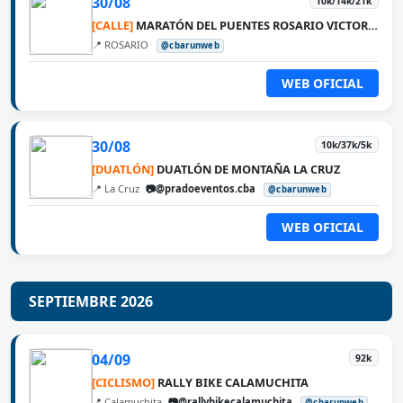
30/08
10k/14k/21k
[CALLE]
MARATÓN DEL PUENTES ROSARIO VICTORIA
📍 ROSARIO
@cbarunweb
WEB OFICIAL
30/08
10k/37k/5k
[DUATLÓN]
DUATLÓN DE MONTAÑA LA CRUZ
📍 La Cruz
📷@pradoeventos.cba
@cbarunweb
WEB OFICIAL
SEPTIEMBRE 2026
04/09
92k
[CICLISMO]
RALLY BIKE CALAMUCHITA
📍 Calamuchita
📷@rallybikecalamuchita
@cbarunweb