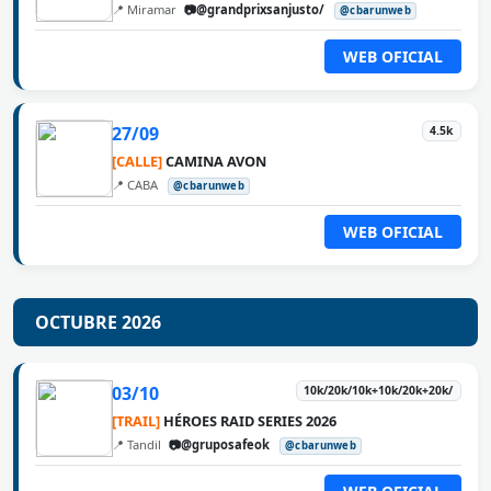
📍 Miramar
📷@grandprixsanjusto/
@cbarunweb
WEB OFICIAL
27/09
4.5k
[CALLE]
CAMINA AVON
📍 CABA
@cbarunweb
WEB OFICIAL
OCTUBRE 2026
03/10
10k/20k/10k+10k/20k+20k/
[TRAIL]
HÉROES RAID SERIES 2026
📍 Tandil
📷@gruposafeok
@cbarunweb