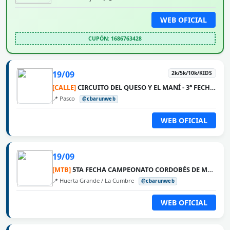
WEB OFICIAL
CUPÓN: 1686763428
19/09
2k/5k/10k/KIDS
[CALLE]
CIRCUITO DEL QUESO Y EL MANÍ - 3° FECHA PASCO
📍 Pasco
@cbarunweb
WEB OFICIAL
19/09
[MTB]
5TA FECHA CAMPEONATO CORDOBÉS DE MTB 2026 - LA VUELTA
📍 Huerta Grande / La Cumbre
@cbarunweb
WEB OFICIAL