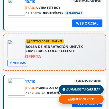
15/10
10k/21k/42k/70k/100k
[TRAIL]
ULTRA FITZ ROY
📍 El Chalten
📷@ultrafitzroy
@cbarunweb
WEB OFICIAL
DESTACADO DEL MARKET
BOLSA DE HIDRATACIÓN UNIVEX
CAMELBACK COLOR CELESTE
OFERTA
VER MÁS
17/10
50k/37k/24k/15k/8k
[TRAIL]
HORNILLOS GOLDEN TRAIL
¿SUMAMOS TU CARRERA?
📍 Los Hornillos
📷@hornillosgoldentrail
@cbarunweb
¡QUIERO VENDER!
WEB OFICIAL