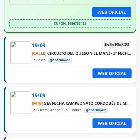
WEB OFICIAL
CUPÓN: 1686763428
19/09
2k/5k/10k/KIDS
[CALLE]
CIRCUITO DEL QUESO Y EL MANÍ - 3° FECHA PASCO
📍 Pasco
@cbarunweb
WEB OFICIAL
19/09
[MTB]
5TA FECHA CAMPEONATO CORDOBÉS DE MTB 2026 - LA VUELTA
📍 Huerta Grande / La Cumbre
@cbarunweb
WEB OFICIAL