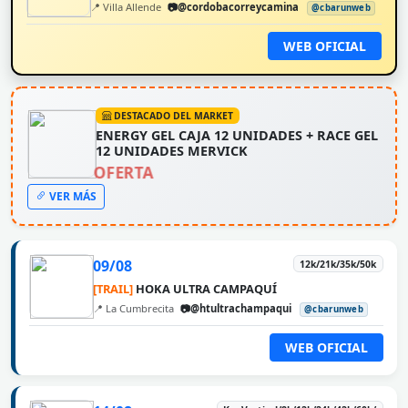
📍 Villa Allende
📷@cordobacorreycamina
@cbarunweb
WEB OFICIAL
DESTACADO DEL MARKET
ENERGY GEL CAJA 12 UNIDADES + RACE GEL
12 UNIDADES MERVICK
OFERTA
VER MÁS
09/08
12k/21k/35k/50k
[TRAIL]
HOKA ULTRA CAMPAQUÍ
📍 La Cumbrecita
📷@htultrachampaqui
@cbarunweb
WEB OFICIAL