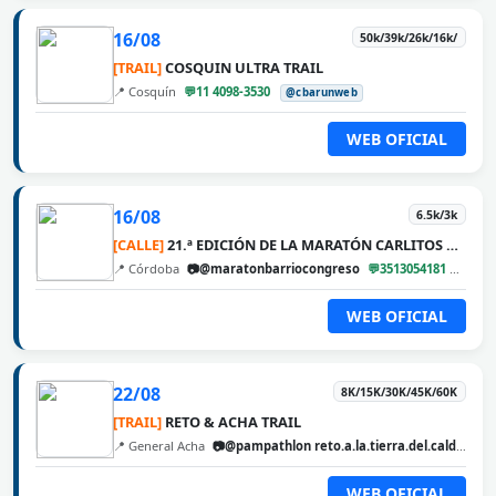
16/08
50k/39k/26k/16k/
[TRAIL]
COSQUIN ULTRA TRAIL
📍 Cosquín
💬11 4098-3530
@cbarunweb
WEB OFICIAL
16/08
6.5k/3k
[CALLE]
21.ª EDICIÓN DE LA MARATÓN CARLITOS DÍAZ
📍 Córdoba
📷@maratonbarriocongreso
💬3513054181
@cba
WEB OFICIAL
22/08
8K/15K/30K/45K/60K
[TRAIL]
RETO & ACHA TRAIL
📍 General Acha
📷@pampathlon reto.a.la.tierra.del.calden
@
WEB OFICIAL