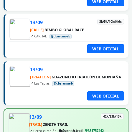
WEB OFICIAL
13/09
3k/5k/10k/Kids
[CALLE]
BIMBO GLOBAL RACE
📍 CAPITAL
@cbarunweb
WEB OFICIAL
13/09
[TRIATLÓN]
GUAZUNCHO TRIATLÓN DE MONTAÑA
📍 Las Tapias
@cbarunweb
WEB OFICIAL
13/09
42k/23k/13k
[TRAIL]
ZENITH TRAIL
📍 Cerro el Mojón
📷@zenith.trail
💬351757442
@cbarunweb