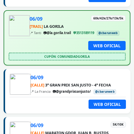
06/09
60k/42k/27k/13k/5k
[TRAIL]
LA GORILA
📍 Tanti
📷@la.gorila.trail
💬3513189119
@cbarunweb
WEB OFICIAL
CUPÓN: COMUNIDADGORILA
06/09
[CALLE]
3° GRAN PRIX SAN JUSTO - 4° FECHA
📍 La Francia
📷@grandprixsanjusto/
@cbarunweb
WEB OFICIAL
06/09
5K/10K
[CALLE]
MARATON GDOR. JUAN B. BUSTOS