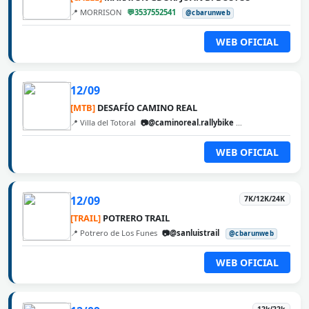
📍 MORRISON
💬3537552541
@cbarunweb
WEB OFICIAL
12/09
[MTB]
DESAFÍO CAMINO REAL
📍 Villa del Totoral
📷@caminoreal.rallybike
@cbarunweb
WEB OFICIAL
12/09
7K/12K/24K
[TRAIL]
POTRERO TRAIL
📍 Potrero de Los Funes
📷@sanluistrail
@cbarunweb
WEB OFICIAL