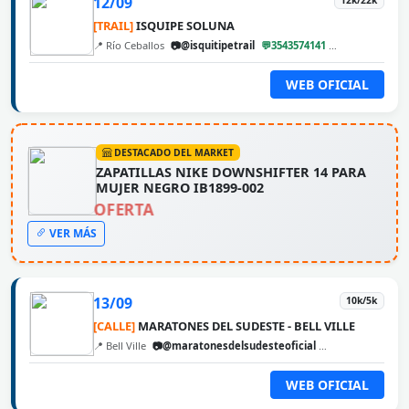
12/09
12k/22k
[TRAIL]
ISQUIPE SOLUNA
📍 Río Ceballos
📷@isquitipetrail
💬3543574141
@cbarunweb
WEB OFICIAL
DESTACADO DEL MARKET
ZAPATILLAS NIKE DOWNSHIFTER 14 PARA
MUJER NEGRO IB1899-002
OFERTA
VER MÁS
13/09
10k/5k
[CALLE]
MARATONES DEL SUDESTE - BELL VILLE
📍 Bell Ville
📷@maratonesdelsudesteoficial
@cbarunweb
WEB OFICIAL