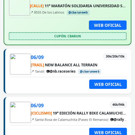
[CALLE]
11° MARATÓN SOLIDARIA UNIVERSIDAD SIGLO 21
📍 8555 De los Latinos
@cbarunweb
WEB OFICIAL
CUPÓN: CBARUN
06/09
30k/20k/10k
[TRAIL]
NEW BALANCE ALL TERRAIN
📍 Tandil
📷@nb.raceseries
@cbarunweb
WEB OFICIAL
06/09
46k/94k
[CICLISMO]
19° EDICIÓN RALLY BIKE CALAMUCHITA
📍 Santa Rosa de Calamuchita (Paseo El Remanso)
📷@rallybikecalamuchita
WEB OFICIAL