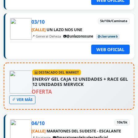
WEB OFICIAL
03/10
5k/10k/Caminata
[CALLE]
UN LAZO NOS UNE
📍 General Deheza
📷@unlazonosune
@cbarunweb
WEB OFICIAL
DESTACADO DEL MARKET
ENERGY GEL CAJA 12 UNIDADES + RACE GEL
12 UNIDADES MERVICK
OFERTA
VER MÁS
04/10
10k/5k
[CALLE]
MARATONES DEL SUDESTE - ESCALANTE
📍 Escalante
📷@maratonesdelsudesteoficial
@cbarunweb