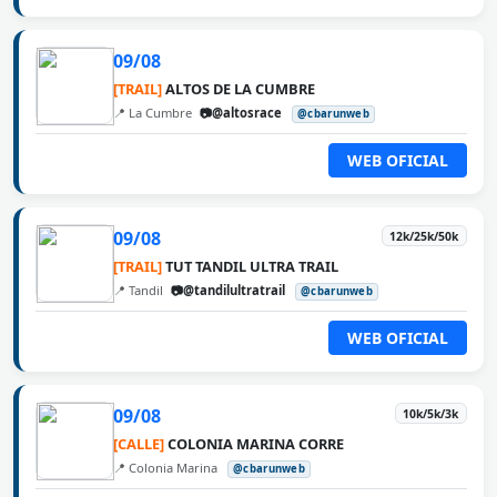
09/08
[TRAIL]
ALTOS DE LA CUMBRE
📍 La Cumbre
📷@altosrace
@cbarunweb
WEB OFICIAL
09/08
12k/25k/50k
[TRAIL]
TUT TANDIL ULTRA TRAIL
📍 Tandil
📷@tandilultratrail
@cbarunweb
WEB OFICIAL
09/08
10k/5k/3k
[CALLE]
COLONIA MARINA CORRE
📍 Colonia Marina
@cbarunweb