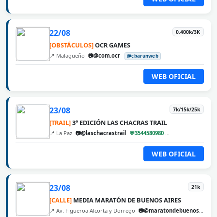
22/08
0.400k/3K
[OBSTÁCULOS]
OCR GAMES
📍 Malagueño
📷@com.ocr
@cbarunweb
WEB OFICIAL
23/08
7k/15k/25k
[TRAIL]
3° EDICIÓN LAS CHACRAS TRAIL
📍 La Paz
📷@laschacrastrail
💬3544580980
@cbarunweb
WEB OFICIAL
23/08
21k
[CALLE]
MEDIA MARATÓN DE BUENOS AIRES
📍 Av. Figueroa Alcorta y Dorrego
📷@maratondebuenosaires