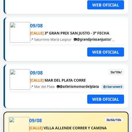
WEB OFICIAL
09/08
[CALLE]
3° GRAN PRIX SAN JUSTO - 3° FECHA
📍 Saturnino María Laspiur
📷@grandprixsanjusto/
@cbarunw
WEB OFICIAL
09/08
5k/10k/
[CALLE]
MAR DEL PLATA CORRE
📍 Mar del Plata
📷@atletismomardelplata
@cbarunweb
WEB OFICIAL
09/08
3k/6k/10k
[CALLE]
VILLA ALLENDE CORRER Y CAMINA