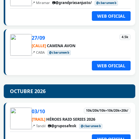
📍 Miramar
📷@grandprixsanjusto/
@cbarunweb
WEB OFICIAL
27/09
4.5k
[CALLE]
CAMINA AVON
📍 CABA
@cbarunweb
WEB OFICIAL
OCTUBRE 2026
03/10
10k/20k/10k+10k/20k+20k/
[TRAIL]
HÉROES RAID SERIES 2026
📍 Tandil
📷@gruposafeok
@cbarunweb