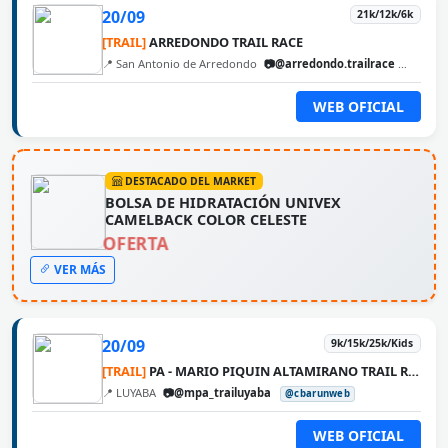
20/09
21k/12k/6k
[TRAIL]
ARREDONDO TRAIL RACE
📍 San Antonio de Arredondo
📷@arredondo.trailrace
@cbaru
WEB OFICIAL
DESTACADO DEL MARKET
BOLSA DE HIDRATACIÓN UNIVEX
CAMELBACK COLOR CELESTE
OFERTA
VER MÁS
20/09
9k/15k/25k/Kids
[TRAIL]
PA - MARIO PIQUIN ALTAMIRANO TRAIL RUNNING
📍 LUYABA
📷@mpa_trailuyaba
@cbarunweb
WEB OFICIAL