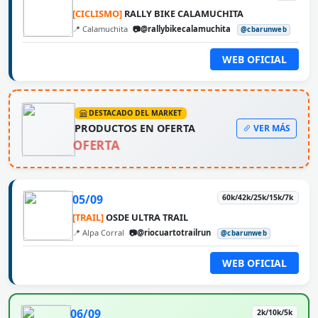
[CICLISMO]
RALLY BIKE CALAMUCHITA
📍 Calamuchita
📷@rallybikecalamuchita
@cbarunweb
WEB OFICIAL
DESTACADO DEL MARKET
PRODUCTOS EN OFERTA
VER MÁS
OFERTA
05/09
60k/42k/25k/15k/7k
[TRAIL]
OSDE ULTRA TRAIL
📍 Alpa Corral
📷@riocuartotrailrun
@cbarunweb
WEB OFICIAL
06/09
2k/10k/5k