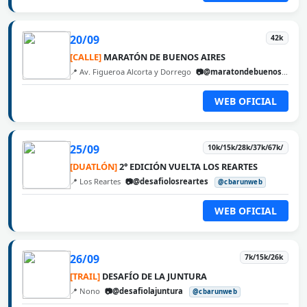
20/09
42k
[CALLE]
MARATÓN DE BUENOS AIRES
📍 Av. Figueroa Alcorta y Dorrego
📷@maratondebuenosaires
WEB OFICIAL
25/09
10k/15k/28k/37k/67k/
[DUATLÓN]
2° EDICIÓN VUELTA LOS REARTES
📍 Los Reartes
📷@desafiolosreartes
@cbarunweb
WEB OFICIAL
26/09
7k/15k/26k
[TRAIL]
DESAFÍO DE LA JUNTURA
📍 Nono
📷@desafiolajuntura
@cbarunweb