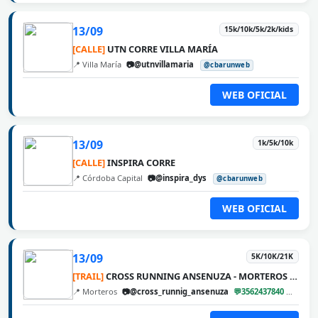
13/09
15k/10k/5k/2k/kids
[CALLE]
UTN CORRE VILLA MARÍA
📍 Villa María
📷@utnvillamaria
@cbarunweb
WEB OFICIAL
13/09
1k/5k/10k
[CALLE]
INSPIRA CORRE
📍 Córdoba Capital
📷@inspira_dys
@cbarunweb
WEB OFICIAL
13/09
5K/10K/21K
[TRAIL]
CROSS RUNNING ANSENUZA - MORTEROS 2026
📍 Morteros
📷@cross_runnig_ansenuza
💬3562437840
@cbar