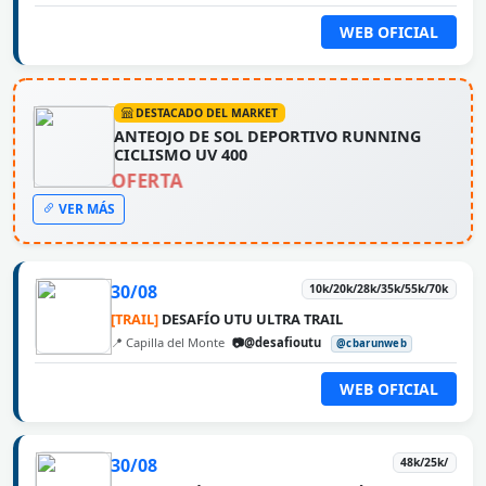
WEB OFICIAL
DESTACADO DEL MARKET
ANTEOJO DE SOL DEPORTIVO RUNNING
CICLISMO UV 400
OFERTA
VER MÁS
30/08
10k/20k/28k/35k/55k/70k
[TRAIL]
DESAFÍO UTU ULTRA TRAIL
📍 Capilla del Monte
📷@desafioutu
@cbarunweb
WEB OFICIAL
30/08
48k/25k/