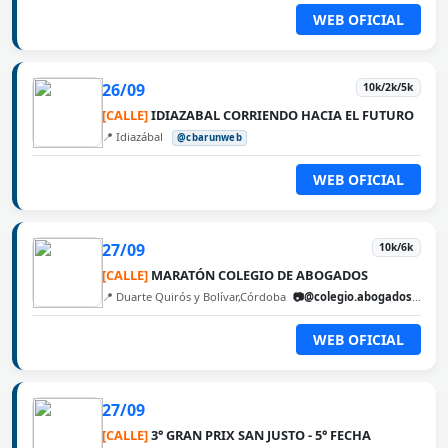
WEB OFICIAL
26/09
10k/2k/5k
[CALLE]
IDIAZABAL CORRIENDO HACIA EL FUTURO
📍 Idiazábal
@cbarunweb
WEB OFICIAL
27/09
10k/6k
[CALLE]
MARATÓN COLEGIO DE ABOGADOS
📍 Duarte Quirós y Bolívar,Córdoba
📷@colegio.abogados.cordoba
WEB OFICIAL
27/09
[CALLE]
3° GRAN PRIX SAN JUSTO - 5° FECHA