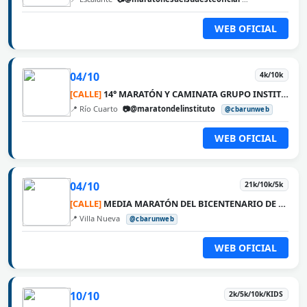
WEB OFICIAL
04/10
4k/10k
[CALLE]
14° MARATÓN Y CAMINATA GRUPO INSTITUTO MÉDICO
📍 Río Cuarto
📷@maratondelinstituto
@cbarunweb
WEB OFICIAL
04/10
21k/10k/5k
[CALLE]
MEDIA MARATÓN DEL BICENTENARIO DE VILLA NUEVA
📍 Villa Nueva
@cbarunweb
WEB OFICIAL
10/10
2k/5k/10k/KIDS