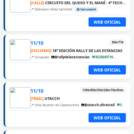
[CALLE]
CIRCUITO DEL QUESO Y EL MANÍ - 4° FECHA DALMACIO VÉLEZ SÁRSFIELD
📍 Dalmacio Vélez Sársfield
@cbarunweb
WEB OFICIAL
11/10
36k/77k
[CICLISMO]
18° EDICIÓN RALLY DE LAS ESTANCIAS
📍 Sinsacate
📷@rallydelasestancias
💬3525645716
@cbarunw
WEB OFICIAL
11/10
120k/85k/55k/26k/15k/Kids
[TRAIL]
UTACCH
📍 Villa Yacanto de Calamuchita
📷@utacch.ultratrail
💬3546560222
WEB OFICIAL