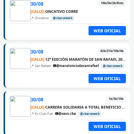
30/08
10k/5k/2k/Kids
[CALLE]
ONCATIVO CORRE
📍 Oncativo
@cbarunweb
WEB OFICIAL
30/08
42k/21k/10k/4k
[CALLE]
12° EDICIÓN MARATÓN DE SAN RAFAEL 2026
📍 San Rafael
📷@maratonciudasanrafael
@cbarunweb
WEB OFICIAL
30/08
1k/3k/10k
[CALLE]
CARRERA SOLIDARIA A TOTAL BENEFICIO DE VASO
📍 Ex Club Fiat
📷@vaso.cba
@cbarunweb
WEB OFICIAL