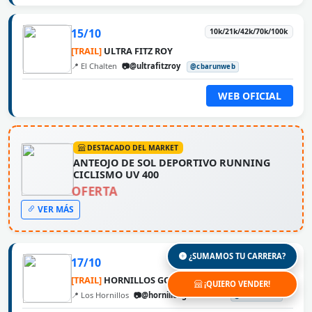
15/10
10k/21k/42k/70k/100k
[TRAIL]
ULTRA FITZ ROY
📍 El Chalten
📷@ultrafitzroy
@cbarunweb
WEB OFICIAL
DESTACADO DEL MARKET
ANTEOJO DE SOL DEPORTIVO RUNNING
CICLISMO UV 400
OFERTA
VER MÁS
¿SUMAMOS TU CARRERA?
17/10
50k/37k/24k/15k/8k
[TRAIL]
HORNILLOS GOLDEN TRAIL
¡QUIERO VENDER!
📍 Los Hornillos
📷@hornillosgoldentrail
@cbarunweb