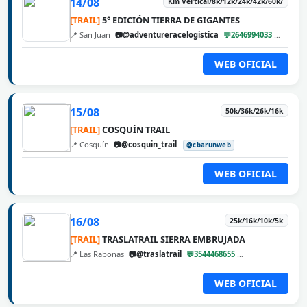
14/08
Km Vertical/8k/12k/24k/42k/60k/
[TRAIL]
5° EDICIÓN TIERRA DE GIGANTES
📍 San Juan
📷@adventureracelogistica
💬2646994033
@cbar
WEB OFICIAL
15/08
50k/36k/26k/16k
[TRAIL]
COSQUÍN TRAIL
📍 Cosquín
📷@cosquin_trail
@cbarunweb
WEB OFICIAL
16/08
25k/16k/10k/5k
[TRAIL]
TRASLATRAIL SIERRA EMBRUJADA
📍 Las Rabonas
📷@traslatrail
💬3544468655
@cbarunweb
WEB OFICIAL