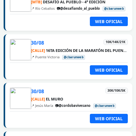
[MTB]
DESAFÍO AL PUEBLO - 4° EDICIÓN
📍 Río Ceballos
📷@desafiando_al_pueblo
@cbarunweb
WEB OFICIAL
30/08
10K/14K/21K
[CALLE]
16TA EDICIÓN DE LA MARATÓN DEL PUENTE ROSARIO VICTORIA
📍 Puente Victoria
@cbarunweb
WEB OFICIAL
30/08
30K/10K/5K
[CALLE]
EL MURO
📍 Jesús María
📷@cordobavivesano
@cbarunweb
WEB OFICIAL