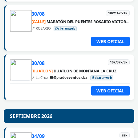
30/08
10k/14k/21k
[CALLE]
MARATÓN DEL PUENTES ROSARIO VICTORIA
📍 ROSARIO
@cbarunweb
WEB OFICIAL
30/08
10k/37k/5k
[DUATLÓN]
DUATLÓN DE MONTAÑA LA CRUZ
📍 La Cruz
📷@pradoeventos.cba
@cbarunweb
WEB OFICIAL
SEPTIEMBRE 2026
04/09
92k