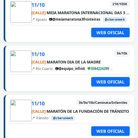
11/10
21K/105K
[CALLE]
MEIA MARATONA INTERNACIONAL DAS 3 FRONTEIRAS
📍 Iguazu
📷@meiamaratona3fronteiras
@cbarunweb
WEB OFICIAL
11/10
5k/10k
[CALLE]
MARATON DIA DE LA MADRE
📍 Río Cuarto
📷@equipo_infinit
💬3584224299
@cbarunweb
WEB OFICIAL
11/10
3k/5k/10k/Caminata/Infantiles
[CALLE]
MARATÓN DE LA FUNDACIÓN DE TRÁNSITO
📍 Tránsito
@cbarunweb
WEB OFICIAL