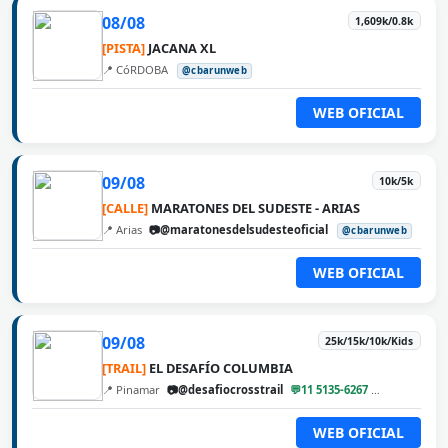
08/08
1,609k/0.8k
[PISTA]
JACANA XL
📍 CóRDOBA
@cbarunweb
WEB OFICIAL
09/08
10k/5k
[CALLE]
MARATONES DEL SUDESTE - ARIAS
📍 Arias
📷@maratonesdelsudesteoficial
@cbarunweb
WEB OFICIAL
09/08
25k/15k/10k/Kids
[TRAIL]
EL DESAFÍO COLUMBIA
📍 Pinamar
📷@desafiocrosstrail
💬11 5135-6267
@cbarunweb
WEB OFICIAL