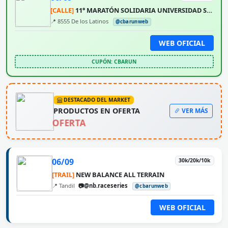
[CALLE]
11° MARATÓN SOLIDARIA UNIVERSIDAD SIGLO 21
📍 8555 De los Latinos
@cbarunweb
WEB OFICIAL
CUPÓN: CBARUN
DESTACADO DEL MARKET
PRODUCTOS EN OFERTA
VER MÁS
OFERTA
06/09
30k/20k/10k
[TRAIL]
NEW BALANCE ALL TERRAIN
📍 Tandil
📷@nb.raceseries
@cbarunweb
WEB OFICIAL