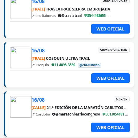
16/08
25k/16k/10k/5k
[TRAIL]
TRASLATRAIL SIERRA EMBRUJADA
📍 Las Rabonas
📷@traslatrail
💬3544468655
@cbarunweb
WEB OFICIAL
16/08
50k/39k/26k/16k/
[TRAIL]
COSQUIN ULTRA TRAIL
📍 Cosquín
💬11 4098-3530
@cbarunweb
WEB OFICIAL
16/08
6.5k/3k
[CALLE]
21.ª EDICIÓN DE LA MARATÓN CARLITOS DÍAZ
📍 Córdoba
📷@maratonbarriocongreso
💬3513054181
@cba
WEB OFICIAL