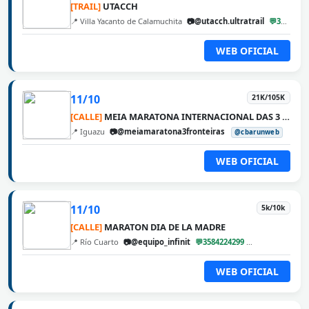
[TRAIL]
UTACCH
📍 Villa Yacanto de Calamuchita
📷@utacch.ultratrail
💬3546560222
WEB OFICIAL
11/10
21K/105K
[CALLE]
MEIA MARATONA INTERNACIONAL DAS 3 FRONTEIRAS
📍 Iguazu
📷@meiamaratona3fronteiras
@cbarunweb
WEB OFICIAL
11/10
5k/10k
[CALLE]
MARATON DIA DE LA MADRE
📍 Río Cuarto
📷@equipo_infinit
💬3584224299
@cbarunweb
WEB OFICIAL