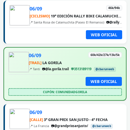
06/09
46k/94k
[CICLISMO]
19° EDICIÓN RALLY BIKE CALAMUCHITA
📍 Santa Rosa de Calamuchita (Paseo El Remanso)
📷@rallybikecalamuchita
WEB OFICIAL
06/09
60k/42k/27k/13k/5k
[TRAIL]
LA GORILA
📍 Tanti
📷@la.gorila.trail
💬3513189119
@cbarunweb
WEB OFICIAL
CUPÓN: COMUNIDADGORILA
06/09
[CALLE]
3° GRAN PRIX SAN JUSTO - 4° FECHA
📍 La Francia
📷@grandprixsanjusto/
@cbarunweb