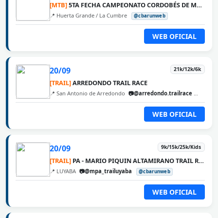
[MTB]
5TA FECHA CAMPEONATO CORDOBÉS DE MTB 2026 - LA VUELTA
📍 Huerta Grande / La Cumbre
@cbarunweb
WEB OFICIAL
20/09
21k/12k/6k
[TRAIL]
ARREDONDO TRAIL RACE
📍 San Antonio de Arredondo
📷@arredondo.trailrace
@cbaru
WEB OFICIAL
20/09
9k/15k/25k/Kids
[TRAIL]
PA - MARIO PIQUIN ALTAMIRANO TRAIL RUNNING
📍 LUYABA
📷@mpa_trailuyaba
@cbarunweb
WEB OFICIAL