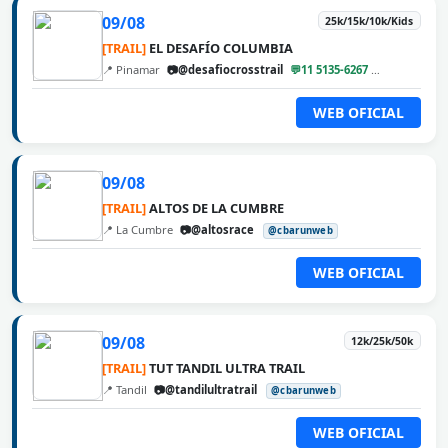
09/08
25k/15k/10k/Kids
[TRAIL]
EL DESAFÍO COLUMBIA
📍 Pinamar
📷@desafiocrosstrail
💬11 5135-6267
@cbarunweb
WEB OFICIAL
09/08
[TRAIL]
ALTOS DE LA CUMBRE
📍 La Cumbre
📷@altosrace
@cbarunweb
WEB OFICIAL
09/08
12k/25k/50k
[TRAIL]
TUT TANDIL ULTRA TRAIL
📍 Tandil
📷@tandilultratrail
@cbarunweb
WEB OFICIAL