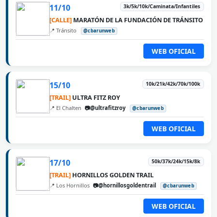
11/10
3k/5k/10k/Caminata/Infantiles
[CALLE]
MARATÓN DE LA FUNDACIÓN DE TRÁNSITO
📍 Tránsito
@cbarunweb
WEB OFICIAL
15/10
10k/21k/42k/70k/100k
[TRAIL]
ULTRA FITZ ROY
📍 El Chalten
📷@ultrafitzroy
@cbarunweb
WEB OFICIAL
17/10
50k/37k/24k/15k/8k
[TRAIL]
HORNILLOS GOLDEN TRAIL
📍 Los Hornillos
📷@hornillosgoldentrail
@cbarunweb
WEB OFICIAL