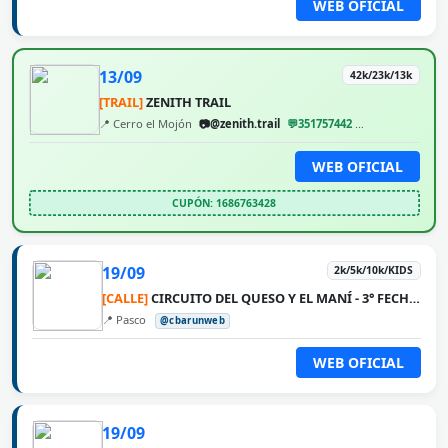
WEB OFICIAL
13/09
42k/23k/13k
[TRAIL]
ZENITH TRAIL
📍 Cerro el Mojón
📷@zenith.trail
💬351757442
@cbarunweb
WEB OFICIAL
CUPÓN: 1686763428
19/09
2k/5k/10k/KIDS
[CALLE]
CIRCUITO DEL QUESO Y EL MANÍ - 3° FECHA PASCO
📍 Pasco
@cbarunweb
WEB OFICIAL
19/09