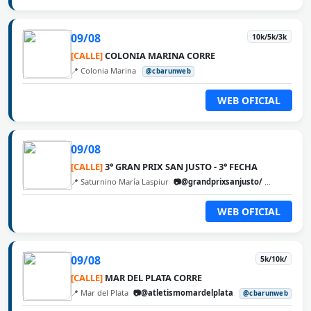
09/08
10k/5k/3k
[CALLE]
COLONIA MARINA CORRE
📍 Colonia Marina
@cbarunweb
WEB OFICIAL
09/08
[CALLE]
3° GRAN PRIX SAN JUSTO - 3° FECHA
📍 Saturnino María Laspiur
📷@grandprixsanjusto/
@cbarunw
WEB OFICIAL
09/08
5k/10k/
[CALLE]
MAR DEL PLATA CORRE
📍 Mar del Plata
📷@atletismomardelplata
@cbarunweb