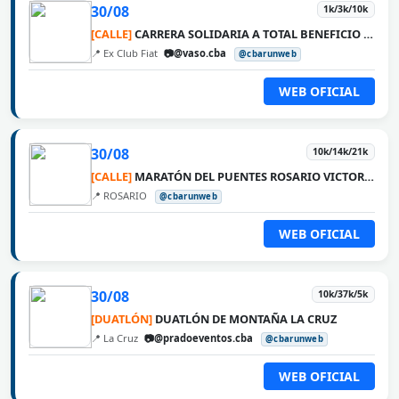
30/08
1k/3k/10k
[CALLE]
CARRERA SOLIDARIA A TOTAL BENEFICIO DE VASO
📍 Ex Club Fiat
📷@vaso.cba
@cbarunweb
WEB OFICIAL
30/08
10k/14k/21k
[CALLE]
MARATÓN DEL PUENTES ROSARIO VICTORIA
📍 ROSARIO
@cbarunweb
WEB OFICIAL
30/08
10k/37k/5k
[DUATLÓN]
DUATLÓN DE MONTAÑA LA CRUZ
📍 La Cruz
📷@pradoeventos.cba
@cbarunweb
WEB OFICIAL