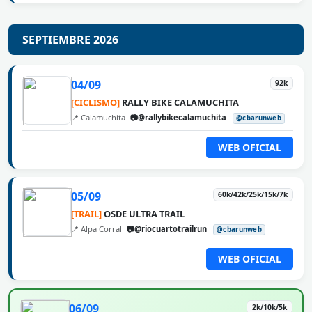
SEPTIEMBRE 2026
04/09
92k
[CICLISMO]
RALLY BIKE CALAMUCHITA
📍 Calamuchita
📷@rallybikecalamuchita
@cbarunweb
WEB OFICIAL
05/09
60k/42k/25k/15k/7k
[TRAIL]
OSDE ULTRA TRAIL
📍 Alpa Corral
📷@riocuartotrailrun
@cbarunweb
WEB OFICIAL
06/09
2k/10k/5k