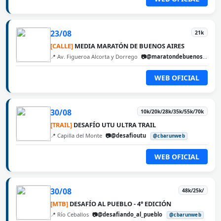
23/08
21k
[CALLE]
MEDIA MARATÓN DE BUENOS AIRES
📍 Av. Figueroa Alcorta y Dorrego
📷@maratondebuenosaires
WEB OFICIAL
30/08
10k/20k/28k/35k/55k/70k
[TRAIL]
DESAFÍO UTU ULTRA TRAIL
📍 Capilla del Monte
📷@desafioutu
@cbarunweb
WEB OFICIAL
30/08
48k/25k/
[MTB]
DESAFÍO AL PUEBLO - 4° EDICIÓN
📍 Río Ceballos
📷@desafiando_al_pueblo
@cbarunweb