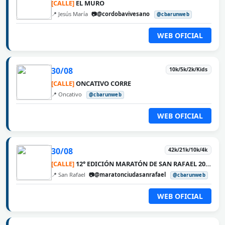
[CALLE]
EL MURO
📍 Jesús María
📷@cordobavivesano
@cbarunweb
WEB OFICIAL
30/08
10k/5k/2k/Kids
[CALLE]
ONCATIVO CORRE
📍 Oncativo
@cbarunweb
WEB OFICIAL
30/08
42k/21k/10k/4k
[CALLE]
12° EDICIÓN MARATÓN DE SAN RAFAEL 2026
📍 San Rafael
📷@maratonciudasanrafael
@cbarunweb
WEB OFICIAL