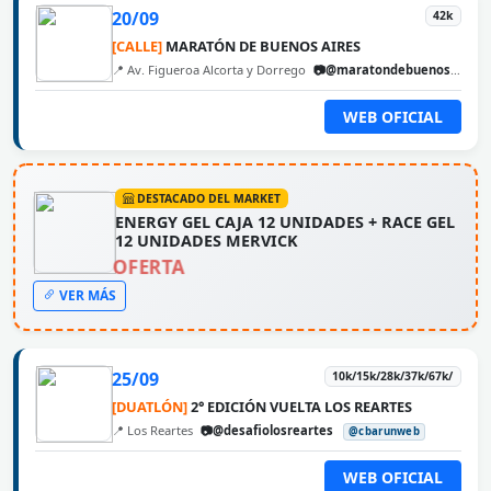
20/09
42k
[CALLE]
MARATÓN DE BUENOS AIRES
📍 Av. Figueroa Alcorta y Dorrego
📷@maratondebuenosaires
WEB OFICIAL
DESTACADO DEL MARKET
ENERGY GEL CAJA 12 UNIDADES + RACE GEL
12 UNIDADES MERVICK
OFERTA
VER MÁS
25/09
10k/15k/28k/37k/67k/
[DUATLÓN]
2° EDICIÓN VUELTA LOS REARTES
📍 Los Reartes
📷@desafiolosreartes
@cbarunweb
WEB OFICIAL