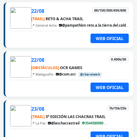
22/08
8K/15K/30K/45K/60K
[TRAIL]
RETO & ACHA TRAIL
📍 General Acha
📷@pampathlon reto.a.la.tierra.del.calden
@
WEB OFICIAL
22/08
0.400k/3K
[OBSTÁCULOS]
OCR GAMES
📍 Malagueño
📷@com.ocr
@cbarunweb
WEB OFICIAL
23/08
7k/15k/25k
[TRAIL]
3° EDICIÓN LAS CHACRAS TRAIL
📍 La Paz
📷@laschacrastrail
💬3544580980
@cbarunweb
WEB OFICIAL