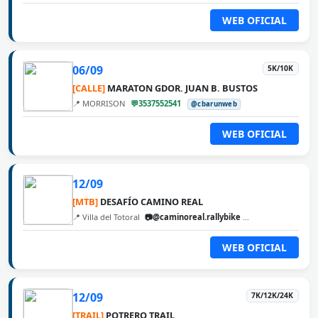
WEB OFICIAL
06/09
5K/10K
[CALLE]
MARATON GDOR. JUAN B. BUSTOS
📍 MORRISON
💬3537552541
@cbarunweb
WEB OFICIAL
12/09
[MTB]
DESAFÍO CAMINO REAL
📍 Villa del Totoral
📷@caminoreal.rallybike
@cbarunweb
WEB OFICIAL
12/09
7K/12K/24K
[TRAIL]
POTRERO TRAIL