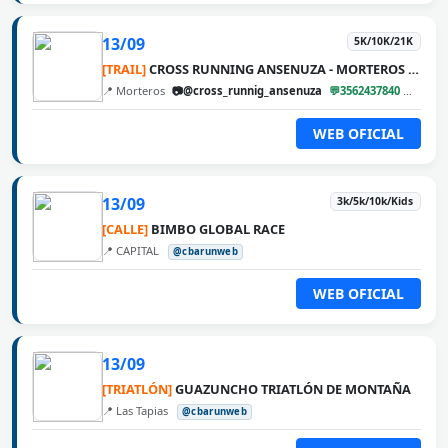
13/09
5K/10K/21K
[TRAIL]
CROSS RUNNING ANSENUZA - MORTEROS 2026
📍 Morteros
📷@cross_runnig_ansenuza
💬3562437840
@cbar
WEB OFICIAL
13/09
3k/5k/10k/Kids
[CALLE]
BIMBO GLOBAL RACE
📍 CAPITAL
@cbarunweb
WEB OFICIAL
13/09
[TRIATLÓN]
GUAZUNCHO TRIATLÓN DE MONTAÑA
📍 Las Tapias
@cbarunweb