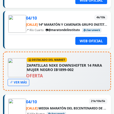
WEB OFICIAL
04/10
4k/10k
[CALLE]
14° MARATÓN Y CAMINATA GRUPO INSTITUTO MÉDICO
📍 Río Cuarto
📷@maratondelinstituto
@cbarunweb
WEB OFICIAL
DESTACADO DEL MARKET
ZAPATILLAS NIKE DOWNSHIFTER 14 PARA
MUJER NEGRO IB1899-002
OFERTA
VER MÁS
04/10
21k/10k/5k
[CALLE]
MEDIA MARATÓN DEL BICENTENARIO DE VILLA NUEVA
📍 Villa Nueva
@cbarunweb