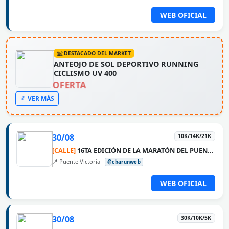
WEB OFICIAL
DESTACADO DEL MARKET
ANTEOJO DE SOL DEPORTIVO RUNNING
CICLISMO UV 400
OFERTA
VER MÁS
30/08
10K/14K/21K
[CALLE]
16TA EDICIÓN DE LA MARATÓN DEL PUENTE ROSARIO VICTORIA
📍 Puente Victoria
@cbarunweb
WEB OFICIAL
30/08
30K/10K/5K