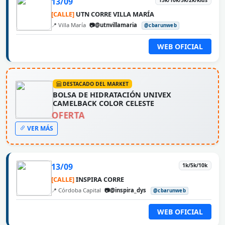
13/09
15k/10k/5k/2k/kids
[CALLE]
UTN CORRE VILLA MARÍA
📍 Villa María
📷@utnvillamaria
@cbarunweb
WEB OFICIAL
DESTACADO DEL MARKET
BOLSA DE HIDRATACIÓN UNIVEX
CAMELBACK COLOR CELESTE
OFERTA
VER MÁS
13/09
1k/5k/10k
[CALLE]
INSPIRA CORRE
📍 Córdoba Capital
📷@inspira_dys
@cbarunweb
WEB OFICIAL