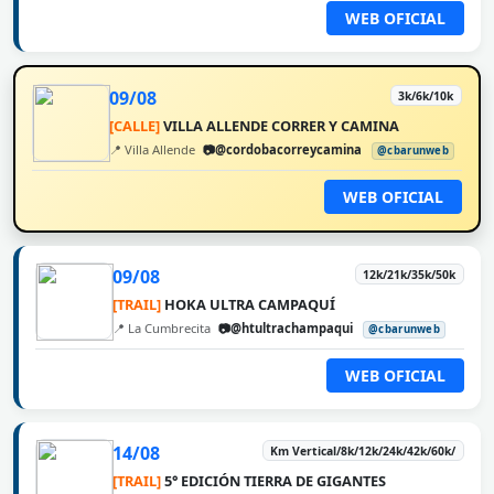
WEB OFICIAL
09/08
3k/6k/10k
[CALLE]
VILLA ALLENDE CORRER Y CAMINA
📍 Villa Allende
📷@cordobacorreycamina
@cbarunweb
WEB OFICIAL
09/08
12k/21k/35k/50k
[TRAIL]
HOKA ULTRA CAMPAQUÍ
📍 La Cumbrecita
📷@htultrachampaqui
@cbarunweb
WEB OFICIAL
14/08
Km Vertical/8k/12k/24k/42k/60k/
[TRAIL]
5° EDICIÓN TIERRA DE GIGANTES