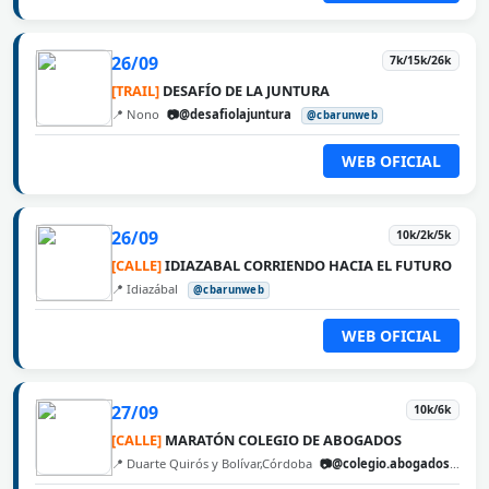
26/09
7k/15k/26k
[TRAIL]
DESAFÍO DE LA JUNTURA
📍 Nono
📷@desafiolajuntura
@cbarunweb
WEB OFICIAL
26/09
10k/2k/5k
[CALLE]
IDIAZABAL CORRIENDO HACIA EL FUTURO
📍 Idiazábal
@cbarunweb
WEB OFICIAL
27/09
10k/6k
[CALLE]
MARATÓN COLEGIO DE ABOGADOS
📍 Duarte Quirós y Bolívar,Córdoba
📷@colegio.abogados.cordoba