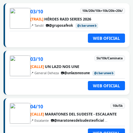
03/10
10k/20k/10k+10k/20k+20k/
[TRAIL]
HÉROES RAID SERIES 2026
📍 Tandil
📷@gruposafeok
@cbarunweb
WEB OFICIAL
03/10
5k/10k/Caminata
[CALLE]
UN LAZO NOS UNE
📍 General Deheza
📷@unlazonosune
@cbarunweb
WEB OFICIAL
04/10
10k/5k
[CALLE]
MARATONES DEL SUDESTE - ESCALANTE
📍 Escalante
📷@maratonesdelsudesteoficial
@cbarunweb