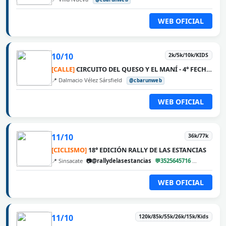
WEB OFICIAL
10/10
2k/5k/10k/KIDS
[CALLE]
CIRCUITO DEL QUESO Y EL MANÍ - 4° FECHA DALMACIO VÉLEZ SÁRSFIELD
📍 Dalmacio Vélez Sársfield
@cbarunweb
WEB OFICIAL
11/10
36k/77k
[CICLISMO]
18° EDICIÓN RALLY DE LAS ESTANCIAS
📍 Sinsacate
📷@rallydelasestancias
💬3525645716
@cbarunw
WEB OFICIAL
11/10
120k/85k/55k/26k/15k/Kids