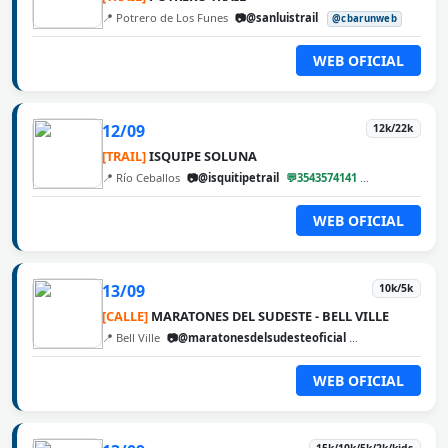
📍 Potrero de Los Funes
📷@sanluistrail
@cbarunweb
WEB OFICIAL
12/09
12k/22k
[TRAIL]
ISQUIPE SOLUNA
📍 Río Ceballos
📷@isquitipetrail
💬3543574141
@cbarunweb
WEB OFICIAL
13/09
10k/5k
[CALLE]
MARATONES DEL SUDESTE - BELL VILLE
📍 Bell Ville
📷@maratonesdelsudesteoficial
@cbarunweb
WEB OFICIAL