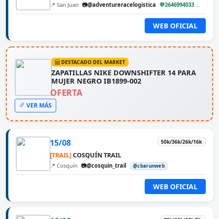
📍 San Juan
📷@adventureracelogistica
💬2646994033
@cbar
WEB OFICIAL
DESTACADO DEL MARKET
ZAPATILLAS NIKE DOWNSHIFTER 14 PARA
MUJER NEGRO IB1899-002
OFERTA
VER MÁS
15/08
50k/36k/26k/16k
[TRAIL]
COSQUÍN TRAIL
📍 Cosquín
📷@cosquin_trail
@cbarunweb
WEB OFICIAL