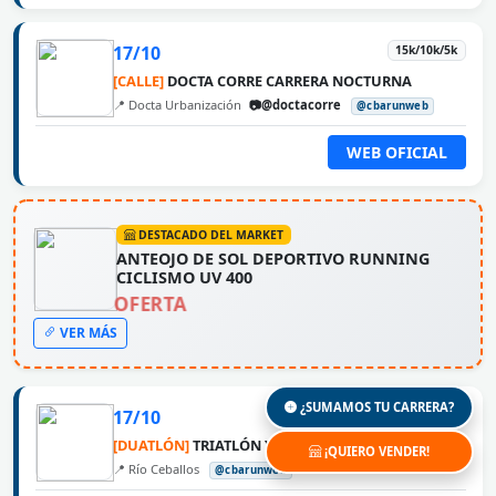
17/10
15k/10k/5k
[CALLE]
DOCTA CORRE CARRERA NOCTURNA
📍 Docta Urbanización
📷@doctacorre
@cbarunweb
WEB OFICIAL
DESTACADO DEL MARKET
ANTEOJO DE SOL DEPORTIVO RUNNING
CICLISMO UV 400
OFERTA
VER MÁS
¿SUMAMOS TU CARRERA?
17/10
[DUATLÓN]
TRIATLÓN Y DUATLÓN CROSS RÍO CEBALLOS
¡QUIERO VENDER!
📍 Río Ceballos
@cbarunweb