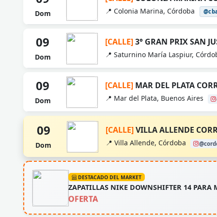
📍 Colonia Marina, Córdoba
@cb
Dom
09
[CALLE]
3° GRAN PRIX SAN JU
📍 Saturnino María Laspiur, Córd
Dom
09
[CALLE]
MAR DEL PLATA COR
📍 Mar del Plata, Buenos Aires
Dom
09
[CALLE]
VILLA ALLENDE COR
📍 Villa Allende, Córdoba
@cord
Dom
DESTACADO DEL MARKET
ZAPATILLAS NIKE DOWNSHIFTER 14 PARA 
OFERTA