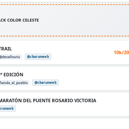
CK COLOR CELESTE
TRAIL
10k/20
@cbarunweb
@desafioutu
4° EDICIÓN
@cbarunweb
iando_al_pueblo
 MARATÓN DEL PUENTE ROSARIO VICTORIA
arunweb