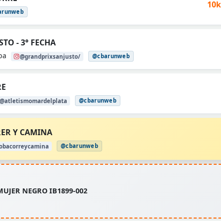
10k
arunweb
STO - 3° FECHA
oba
@cbarunweb
@grandprixsanjusto/
RE
@cbarunweb
@atletismomardelplata
RER Y CAMINA
@cbarunweb
obacorreycamina
MUJER NEGRO IB1899-002