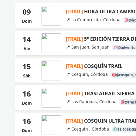
09
[TRAIL]
HOKA ULTRA CAMPA
📍 La Cumbrecita, Córdoba
@ht
Dom
14
[TRAIL]
5° EDICIÓN TIERRA D
📍 San Juan, San Juan
@adventur
Vie
15
[TRAIL]
COSQUÍN TRAIL
📍 Cosquín, Córdoba
@cosquin_t
Sáb
16
[TRAIL]
TRASLATRAIL SIERR
📍 Las Rabonas, Córdoba
@trasl
Dom
16
[TRAIL]
COSQUIN ULTRA TRA
📍 Cosquín , Córdoba
11 4098-3
Dom