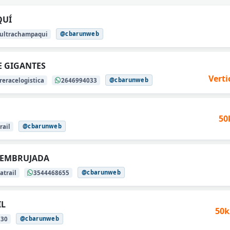
QUÍ
@cbarunweb
ultrachampaqui
E GIGANTES
Verti
@cbarunweb
eracelogistica
2646994033
50
@cbarunweb
rail
A EMBRUJADA
@cbarunweb
atrail
3544468655
IL
50k
@cbarunweb
530