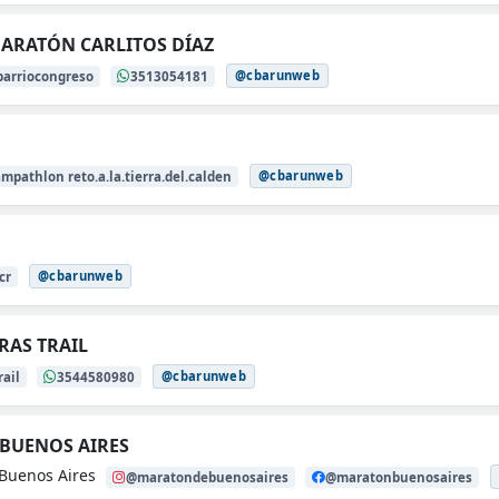
 MARATÓN CARLITOS DÍAZ
@cbarunweb
arriocongreso
3513054181
@cbarunweb
mpathlon reto.a.la.tierra.del.calden
@cbarunweb
cr
RAS TRAIL
@cbarunweb
ail
3544580980
BUENOS AIRES
, Buenos Aires
@maratondebuenosaires
@maratonbuenosaires