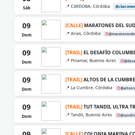
📍 CóRDOBA, Córdoba
@cbarunw
Sáb
09
[CALLE]
MARATONES DEL SUDE
📍 Arias, Córdoba
@maratonesdel
Dom
09
[TRAIL]
EL DESAFÍO COLUMB
📍 Pinamar, Buenos Aires
@desaf
Dom
09
[TRAIL]
ALTOS DE LA CUMBR
📍 La Cumbre, Córdoba
@altosr
Dom
09
[TRAIL]
TUT TANDIL ULTRA T
📍 Tandil, Buenos Aires
@tandilu
Dom
09
[CALLE]
COLONIA MARINA C