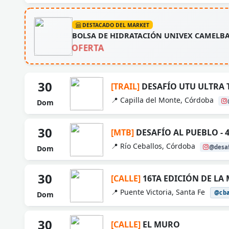
DESTACADO DEL MARKET
BOLSA DE HIDRATACIÓN UNIVEX CAMELBA
OFERTA
30
[TRAIL]
DESAFÍO UTU ULTRA 
📍 Capilla del Monte, Córdoba
Dom
30
[MTB]
DESAFÍO AL PUEBLO - 
📍 Río Ceballos, Córdoba
@desaf
Dom
30
[CALLE]
16TA EDICIÓN DE LA
📍 Puente Victoria, Santa Fe
@cb
Dom
30
[CALLE]
EL MURO