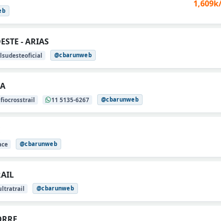
1,609k
eb
STE - ARIAS
@cbarunweb
sudesteoficial
IA
@cbarunweb
iocrosstrail
11 5135-6267
E
@cbarunweb
ace
RAIL
@cbarunweb
ltratrail
ORRE