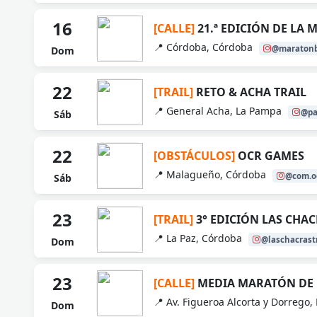
16
[CALLE]
21.ª EDICIÓN DE LA
📍 Córdoba, Córdoba
@maratonb
Dom
22
[TRAIL]
RETO & ACHA TRAIL
📍 General Acha, La Pampa
@pa
Sáb
22
[OBSTÁCULOS]
OCR GAMES
📍 Malagueño, Córdoba
@com.o
Sáb
23
[TRAIL]
3° EDICIÓN LAS CHAC
📍 La Paz, Córdoba
@laschacrastr
Dom
23
[CALLE]
MEDIA MARATÓN DE 
📍 Av. Figueroa Alcorta y Dorrego
Dom