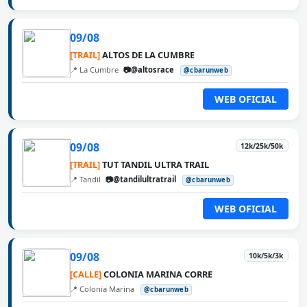
09/08
[TRAIL]
ALTOS DE LA CUMBRE
📍 La Cumbre
📷@altosrace
@cbarunweb
WEB OFICIAL
09/08
12k/25k/50k
[TRAIL]
TUT TANDIL ULTRA TRAIL
📍 Tandil
📷@tandilultratrail
@cbarunweb
WEB OFICIAL
09/08
10k/5k/3k
[CALLE]
COLONIA MARINA CORRE
📍 Colonia Marina
@cbarunweb