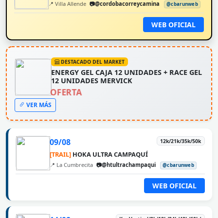
📍 Villa Allende
📷@cordobacorreycamina
@cbarunweb
WEB OFICIAL
DESTACADO DEL MARKET
ENERGY GEL CAJA 12 UNIDADES + RACE GEL
12 UNIDADES MERVICK
OFERTA
VER MÁS
09/08
12k/21k/35k/50k
[TRAIL]
HOKA ULTRA CAMPAQUÍ
📍 La Cumbrecita
📷@htultrachampaqui
@cbarunweb
WEB OFICIAL