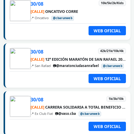
30/08
10k/5k/2k/Kids
[CALLE]
ONCATIVO CORRE
📍 Oncativo
@cbarunweb
WEB OFICIAL
30/08
42k/21k/10k/4k
[CALLE]
12° EDICIÓN MARATÓN DE SAN RAFAEL 2026
📍 San Rafael
📷@maratonciudasanrafael
@cbarunweb
WEB OFICIAL
30/08
1k/3k/10k
[CALLE]
CARRERA SOLIDARIA A TOTAL BENEFICIO DE VASO
📍 Ex Club Fiat
📷@vaso.cba
@cbarunweb
WEB OFICIAL