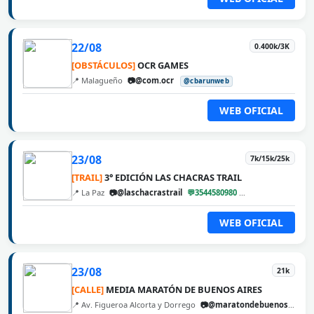
22/08
0.400k/3K
[OBSTÁCULOS]
OCR GAMES
📍 Malagueño
📷@com.ocr
@cbarunweb
WEB OFICIAL
23/08
7k/15k/25k
[TRAIL]
3° EDICIÓN LAS CHACRAS TRAIL
📍 La Paz
📷@laschacrastrail
💬3544580980
@cbarunweb
WEB OFICIAL
23/08
21k
[CALLE]
MEDIA MARATÓN DE BUENOS AIRES
📍 Av. Figueroa Alcorta y Dorrego
📷@maratondebuenosaires