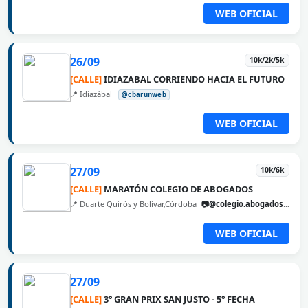
WEB OFICIAL
26/09
10k/2k/5k
[CALLE]
IDIAZABAL CORRIENDO HACIA EL FUTURO
📍 Idiazábal
@cbarunweb
WEB OFICIAL
27/09
10k/6k
[CALLE]
MARATÓN COLEGIO DE ABOGADOS
📍 Duarte Quirós y Bolívar,Córdoba
📷@colegio.abogados.cordoba
WEB OFICIAL
27/09
[CALLE]
3° GRAN PRIX SAN JUSTO - 5° FECHA