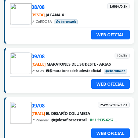
08/08
1,609k/0.8k
[PISTA]
JACANA XL
📍 CóRDOBA
@cbarunweb
WEB OFICIAL
09/08
10k/5k
[CALLE]
MARATONES DEL SUDESTE - ARIAS
📍 Arias
📷@maratonesdelsudesteoficial
@cbarunweb
WEB OFICIAL
09/08
25k/15k/10k/Kids
[TRAIL]
EL DESAFÍO COLUMBIA
📍 Pinamar
📷@desafiocrosstrail
💬11 5135-6267
@cbarunweb
WEB OFICIAL