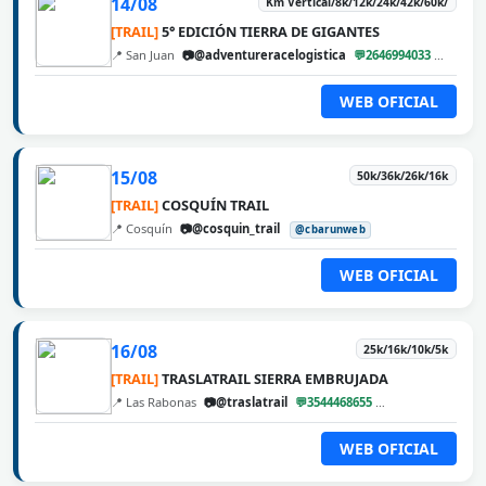
14/08
Km Vertical/8k/12k/24k/42k/60k/
[TRAIL]
5° EDICIÓN TIERRA DE GIGANTES
📍 San Juan
📷@adventureracelogistica
💬2646994033
@cbar
WEB OFICIAL
15/08
50k/36k/26k/16k
[TRAIL]
COSQUÍN TRAIL
📍 Cosquín
📷@cosquin_trail
@cbarunweb
WEB OFICIAL
16/08
25k/16k/10k/5k
[TRAIL]
TRASLATRAIL SIERRA EMBRUJADA
📍 Las Rabonas
📷@traslatrail
💬3544468655
@cbarunweb
WEB OFICIAL