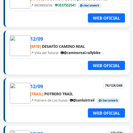
📍 MORRISON
💬3537552541
@cbarunweb
WEB OFICIAL
12/09
[MTB]
DESAFÍO CAMINO REAL
📍 Villa del Totoral
📷@caminoreal.rallybike
@cbarunweb
WEB OFICIAL
12/09
7K/12K/24K
[TRAIL]
POTRERO TRAIL
📍 Potrero de Los Funes
📷@sanluistrail
@cbarunweb
WEB OFICIAL