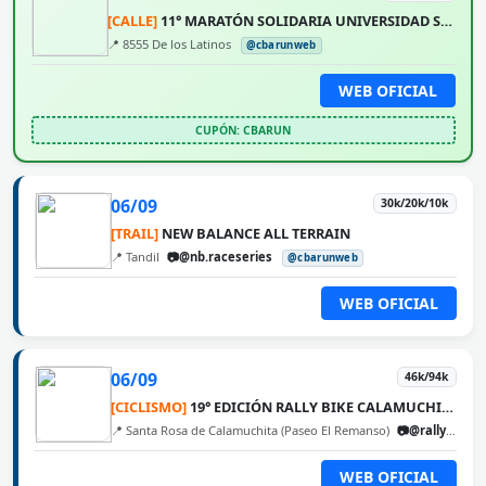
[CALLE]
11° MARATÓN SOLIDARIA UNIVERSIDAD SIGLO 21
📍 8555 De los Latinos
@cbarunweb
WEB OFICIAL
CUPÓN: CBARUN
06/09
30k/20k/10k
[TRAIL]
NEW BALANCE ALL TERRAIN
📍 Tandil
📷@nb.raceseries
@cbarunweb
WEB OFICIAL
06/09
46k/94k
[CICLISMO]
19° EDICIÓN RALLY BIKE CALAMUCHITA
📍 Santa Rosa de Calamuchita (Paseo El Remanso)
📷@rallybikecalamuchita
WEB OFICIAL