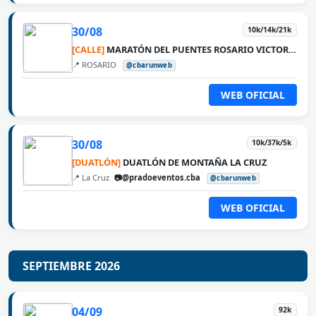
30/08
10k/14k/21k
[CALLE]
MARATÓN DEL PUENTES ROSARIO VICTORIA
📍 ROSARIO
@cbarunweb
WEB OFICIAL
30/08
10k/37k/5k
[DUATLÓN]
DUATLÓN DE MONTAÑA LA CRUZ
📍 La Cruz
📷@pradoeventos.cba
@cbarunweb
WEB OFICIAL
SEPTIEMBRE 2026
04/09
92k