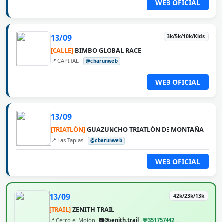
WEB OFICIAL
13/09
3k/5k/10k/Kids
[CALLE]
BIMBO GLOBAL RACE
📍 CAPITAL
@cbarunweb
WEB OFICIAL
13/09
[TRIATLÓN]
GUAZUNCHO TRIATLÓN DE MONTAÑA
📍 Las Tapias
@cbarunweb
WEB OFICIAL
13/09
42k/23k/13k
[TRAIL]
ZENITH TRAIL
📍 Cerro el Mojón
📷@zenith.trail
💬351757442
@cbarunweb