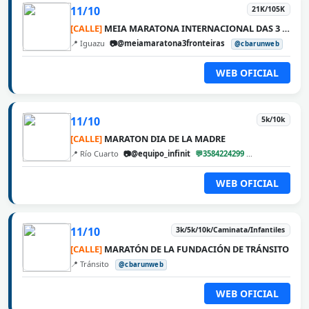
11/10
21K/105K
[CALLE]
MEIA MARATONA INTERNACIONAL DAS 3 FRONTEIRAS
📍 Iguazu
📷@meiamaratona3fronteiras
@cbarunweb
WEB OFICIAL
11/10
5k/10k
[CALLE]
MARATON DIA DE LA MADRE
📍 Río Cuarto
📷@equipo_infinit
💬3584224299
@cbarunweb
WEB OFICIAL
11/10
3k/5k/10k/Caminata/Infantiles
[CALLE]
MARATÓN DE LA FUNDACIÓN DE TRÁNSITO
📍 Tránsito
@cbarunweb
WEB OFICIAL