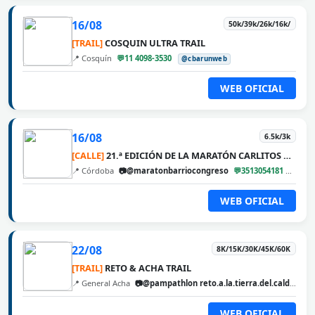
16/08
50k/39k/26k/16k/
[TRAIL]
COSQUIN ULTRA TRAIL
📍 Cosquín
💬11 4098-3530
@cbarunweb
WEB OFICIAL
16/08
6.5k/3k
[CALLE]
21.ª EDICIÓN DE LA MARATÓN CARLITOS DÍAZ
📍 Córdoba
📷@maratonbarriocongreso
💬3513054181
@cba
WEB OFICIAL
22/08
8K/15K/30K/45K/60K
[TRAIL]
RETO & ACHA TRAIL
📍 General Acha
📷@pampathlon reto.a.la.tierra.del.calden
@
WEB OFICIAL