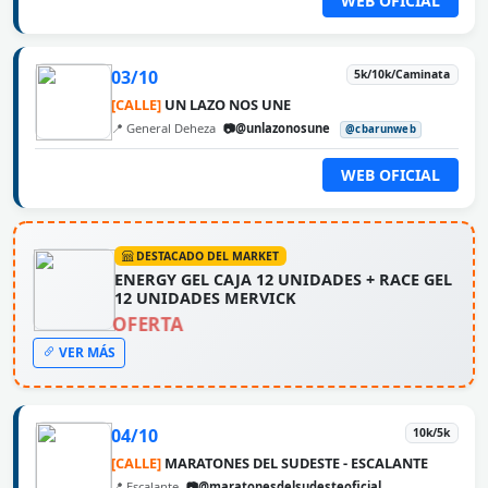
WEB OFICIAL
03/10
5k/10k/Caminata
[CALLE]
UN LAZO NOS UNE
📍 General Deheza
📷@unlazonosune
@cbarunweb
WEB OFICIAL
DESTACADO DEL MARKET
ENERGY GEL CAJA 12 UNIDADES + RACE GEL
12 UNIDADES MERVICK
OFERTA
VER MÁS
04/10
10k/5k
[CALLE]
MARATONES DEL SUDESTE - ESCALANTE
📍 Escalante
📷@maratonesdelsudesteoficial
@cbarunweb