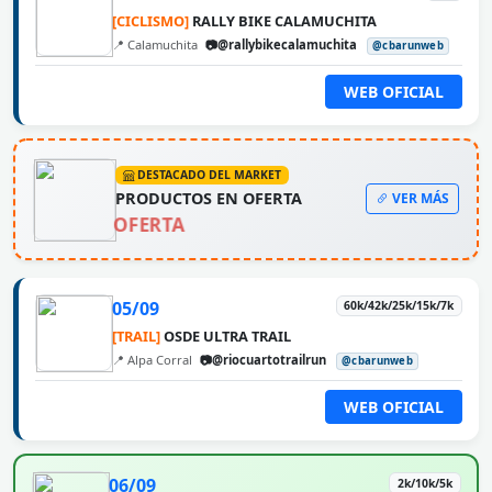
[CICLISMO]
RALLY BIKE CALAMUCHITA
📍 Calamuchita
📷@rallybikecalamuchita
@cbarunweb
WEB OFICIAL
DESTACADO DEL MARKET
PRODUCTOS EN OFERTA
VER MÁS
OFERTA
05/09
60k/42k/25k/15k/7k
[TRAIL]
OSDE ULTRA TRAIL
📍 Alpa Corral
📷@riocuartotrailrun
@cbarunweb
WEB OFICIAL
06/09
2k/10k/5k