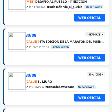
[MTB]
DESAFÍO AL PUEBLO - 4° EDICIÓN
📍 Río Ceballos
📷@desafiando_al_pueblo
@cbarunweb
WEB OFICIAL
30/08
10K/14K/21K
[CALLE]
16TA EDICIÓN DE LA MARATÓN DEL PUENTE ROSARIO VICTORIA
📍 Puente Victoria
@cbarunweb
WEB OFICIAL
30/08
30K/10K/5K
[CALLE]
EL MURO
📍 Jesús María
📷@cordobavivesano
@cbarunweb
WEB OFICIAL