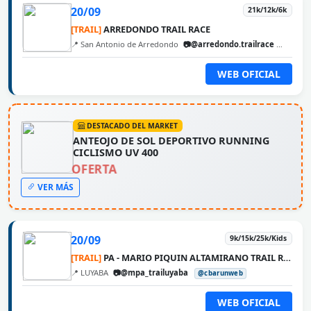
20/09
21k/12k/6k
[TRAIL]
ARREDONDO TRAIL RACE
📍 San Antonio de Arredondo
📷@arredondo.trailrace
@cbaru
WEB OFICIAL
DESTACADO DEL MARKET
ANTEOJO DE SOL DEPORTIVO RUNNING
CICLISMO UV 400
OFERTA
VER MÁS
20/09
9k/15k/25k/Kids
[TRAIL]
PA - MARIO PIQUIN ALTAMIRANO TRAIL RUNNING
📍 LUYABA
📷@mpa_trailuyaba
@cbarunweb
WEB OFICIAL