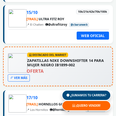
15/10
10k/21k/42k/70k/100k
[TRAIL]
ULTRA FITZ ROY
📍 El Chalten
📷@ultrafitzroy
@cbarunweb
WEB OFICIAL
DESTACADO DEL MARKET
ZAPATILLAS NIKE DOWNSHIFTER 14 PARA
MUJER NEGRO IB1899-002
OFERTA
VER MÁS
¿SUMAMOS TU CARRERA?
17/10
50k/37k/24k/15k/8k
[TRAIL]
HORNILLOS GOLDEN TRAIL
¡QUIERO VENDER!
📍 Los Hornillos
📷@hornillosgoldentrail
@cbarunweb