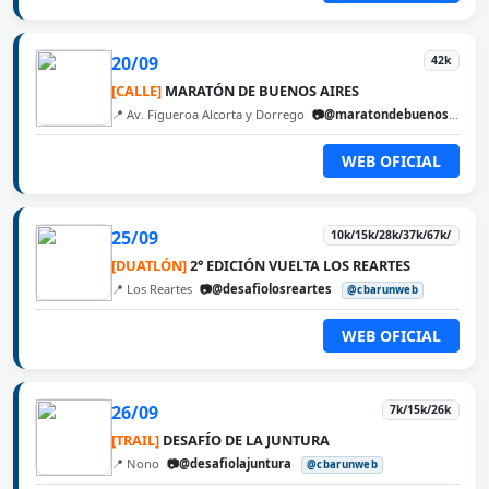
20/09
42k
[CALLE]
MARATÓN DE BUENOS AIRES
📍 Av. Figueroa Alcorta y Dorrego
📷@maratondebuenosaires
WEB OFICIAL
25/09
10k/15k/28k/37k/67k/
[DUATLÓN]
2° EDICIÓN VUELTA LOS REARTES
📍 Los Reartes
📷@desafiolosreartes
@cbarunweb
WEB OFICIAL
26/09
7k/15k/26k
[TRAIL]
DESAFÍO DE LA JUNTURA
📍 Nono
📷@desafiolajuntura
@cbarunweb