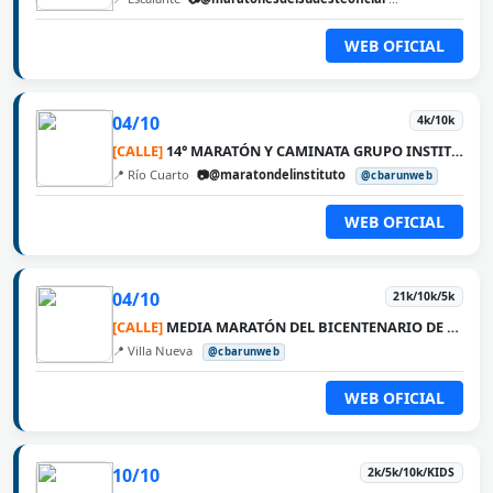
WEB OFICIAL
04/10
4k/10k
[CALLE]
14° MARATÓN Y CAMINATA GRUPO INSTITUTO MÉDICO
📍 Río Cuarto
📷@maratondelinstituto
@cbarunweb
WEB OFICIAL
04/10
21k/10k/5k
[CALLE]
MEDIA MARATÓN DEL BICENTENARIO DE VILLA NUEVA
📍 Villa Nueva
@cbarunweb
WEB OFICIAL
10/10
2k/5k/10k/KIDS