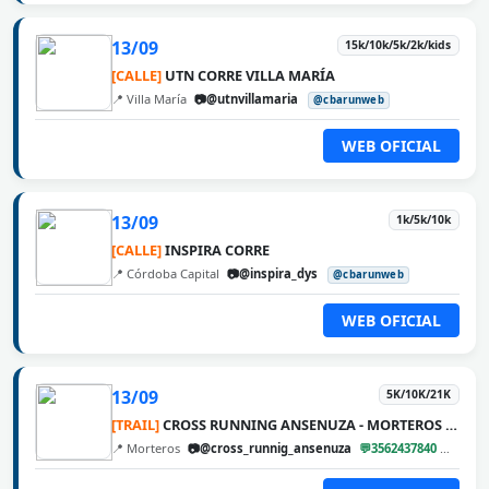
13/09
15k/10k/5k/2k/kids
[CALLE]
UTN CORRE VILLA MARÍA
📍 Villa María
📷@utnvillamaria
@cbarunweb
WEB OFICIAL
13/09
1k/5k/10k
[CALLE]
INSPIRA CORRE
📍 Córdoba Capital
📷@inspira_dys
@cbarunweb
WEB OFICIAL
13/09
5K/10K/21K
[TRAIL]
CROSS RUNNING ANSENUZA - MORTEROS 2026
📍 Morteros
📷@cross_runnig_ansenuza
💬3562437840
@cbar