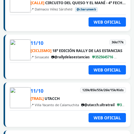
[CALLE]
CIRCUITO DEL QUESO Y EL MANÍ - 4° FECHA DALMACIO VÉLEZ SÁRSFIELD
📍 Dalmacio Vélez Sársfield
@cbarunweb
WEB OFICIAL
11/10
36k/77k
[CICLISMO]
18° EDICIÓN RALLY DE LAS ESTANCIAS
📍 Sinsacate
📷@rallydelasestancias
💬3525645716
@cbarunw
WEB OFICIAL
11/10
120k/85k/55k/26k/15k/Kids
[TRAIL]
UTACCH
📍 Villa Yacanto de Calamuchita
📷@utacch.ultratrail
💬3546560222
WEB OFICIAL