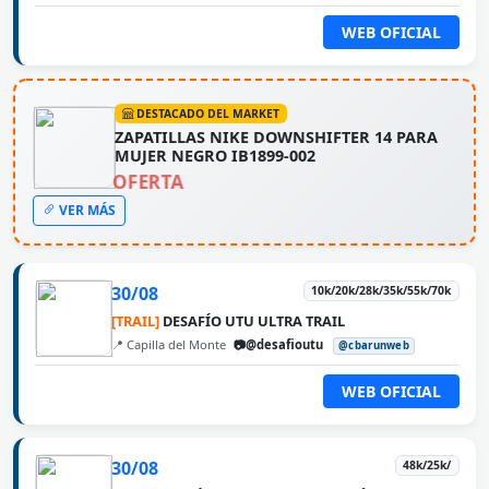
WEB OFICIAL
DESTACADO DEL MARKET
ZAPATILLAS NIKE DOWNSHIFTER 14 PARA
MUJER NEGRO IB1899-002
OFERTA
VER MÁS
30/08
10k/20k/28k/35k/55k/70k
[TRAIL]
DESAFÍO UTU ULTRA TRAIL
📍 Capilla del Monte
📷@desafioutu
@cbarunweb
WEB OFICIAL
30/08
48k/25k/