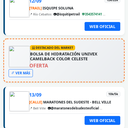
12/09
12k/22k
[TRAIL]
ISQUIPE SOLUNA
📍 Río Ceballos
📷@isquitipetrail
💬3543574141
@cbarunweb
WEB OFICIAL
DESTACADO DEL MARKET
BOLSA DE HIDRATACIÓN UNIVEX
CAMELBACK COLOR CELESTE
OFERTA
VER MÁS
13/09
10k/5k
[CALLE]
MARATONES DEL SUDESTE - BELL VILLE
📍 Bell Ville
📷@maratonesdelsudesteoficial
@cbarunweb
WEB OFICIAL