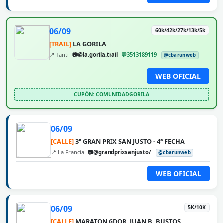
06/09
60k/42k/27k/13k/5k
[TRAIL]
LA GORILA
📍 Tanti
📷@la.gorila.trail
💬3513189119
@cbarunweb
WEB OFICIAL
CUPÓN: COMUNIDADGORILA
06/09
[CALLE]
3° GRAN PRIX SAN JUSTO - 4° FECHA
📍 La Francia
📷@grandprixsanjusto/
@cbarunweb
WEB OFICIAL
06/09
5K/10K
[CALLE]
MARATON GDOR. JUAN B. BUSTOS