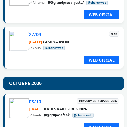
📍 Miramar
📷@grandprixsanjusto/
@cbarunweb
WEB OFICIAL
27/09
4.5k
[CALLE]
CAMINA AVON
📍 CABA
@cbarunweb
WEB OFICIAL
OCTUBRE 2026
03/10
10k/20k/10k+10k/20k+20k/
[TRAIL]
HÉROES RAID SERIES 2026
📍 Tandil
📷@gruposafeok
@cbarunweb