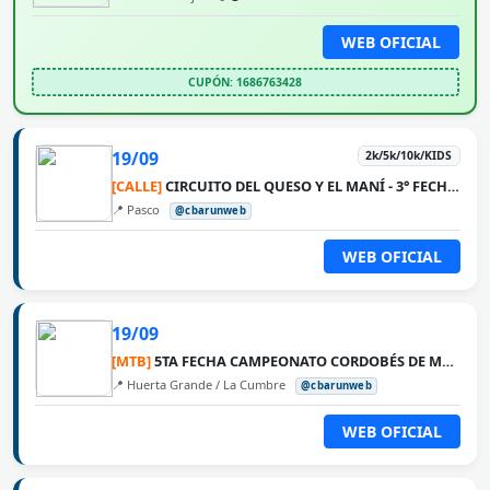
WEB OFICIAL
CUPÓN: 1686763428
19/09
2k/5k/10k/KIDS
[CALLE]
CIRCUITO DEL QUESO Y EL MANÍ - 3° FECHA PASCO
📍 Pasco
@cbarunweb
WEB OFICIAL
19/09
[MTB]
5TA FECHA CAMPEONATO CORDOBÉS DE MTB 2026 - LA VUELTA
📍 Huerta Grande / La Cumbre
@cbarunweb
WEB OFICIAL