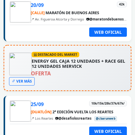
20/09
42k
[CALLE]
MARATÓN DE BUENOS AIRES
📍 Av. Figueroa Alcorta y Dorrego
📷@maratondebuenosaires
WEB OFICIAL
DESTACADO DEL MARKET
ENERGY GEL CAJA 12 UNIDADES + RACE GEL
12 UNIDADES MERVICK
OFERTA
VER MÁS
25/09
10k/15k/28k/37k/67k/
[DUATLÓN]
2° EDICIÓN VUELTA LOS REARTES
📍 Los Reartes
📷@desafiolosreartes
@cbarunweb
WEB OFICIAL