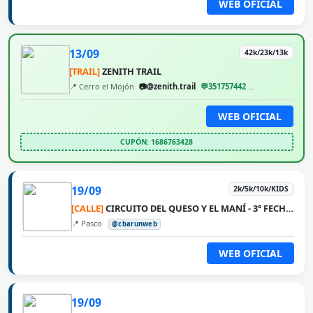
WEB OFICIAL
13/09
42k/23k/13k
[TRAIL]
ZENITH TRAIL
📍 Cerro el Mojón
📷@zenith.trail
💬351757442
@cbarunweb
WEB OFICIAL
CUPÓN: 1686763428
19/09
2k/5k/10k/KIDS
[CALLE]
CIRCUITO DEL QUESO Y EL MANÍ - 3° FECHA PASCO
📍 Pasco
@cbarunweb
WEB OFICIAL
19/09