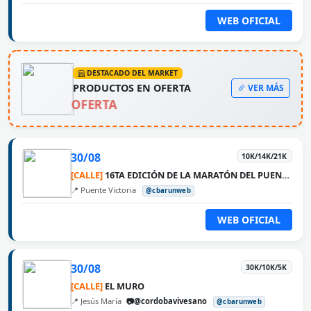
WEB OFICIAL
DESTACADO DEL MARKET
PRODUCTOS EN OFERTA
VER MÁS
OFERTA
30/08
10K/14K/21K
[CALLE]
16TA EDICIÓN DE LA MARATÓN DEL PUENTE ROSARIO VICTORIA
📍 Puente Victoria
@cbarunweb
WEB OFICIAL
30/08
30K/10K/5K
[CALLE]
EL MURO
📍 Jesús María
📷@cordobavivesano
@cbarunweb