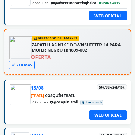
📍 San Juan
📷@adventureracelogistica
💬2646994033
@cbar
WEB OFICIAL
DESTACADO DEL MARKET
ZAPATILLAS NIKE DOWNSHIFTER 14 PARA
MUJER NEGRO IB1899-002
OFERTA
VER MÁS
15/08
50k/36k/26k/16k
[TRAIL]
COSQUÍN TRAIL
📍 Cosquín
📷@cosquin_trail
@cbarunweb
WEB OFICIAL