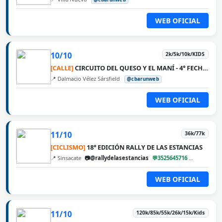
WEB OFICIAL
10/10
2k/5k/10k/KIDS
[CALLE]
CIRCUITO DEL QUESO Y EL MANÍ - 4° FECHA DALMACIO VÉLEZ SÁRSFIELD
📍 Dalmacio Vélez Sársfield
@cbarunweb
WEB OFICIAL
11/10
36k/77k
[CICLISMO]
18° EDICIÓN RALLY DE LAS ESTANCIAS
📍 Sinsacate
📷@rallydelasestancias
💬3525645716
@cbarunw
WEB OFICIAL
11/10
120k/85k/55k/26k/15k/Kids