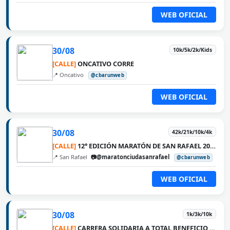
WEB OFICIAL
30/08
10k/5k/2k/Kids
[CALLE]
ONCATIVO CORRE
📍 Oncativo
@cbarunweb
WEB OFICIAL
30/08
42k/21k/10k/4k
[CALLE]
12° EDICIÓN MARATÓN DE SAN RAFAEL 2026
📍 San Rafael
📷@maratonciudasanrafael
@cbarunweb
WEB OFICIAL
30/08
1k/3k/10k
[CALLE]
CARRERA SOLIDARIA A TOTAL BENEFICIO DE VASO