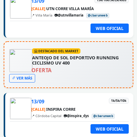
13/09
15k/10k/5k/2k/kids
[CALLE]
UTN CORRE VILLA MARÍA
📍 Villa María
📷@utnvillamaria
@cbarunweb
WEB OFICIAL
DESTACADO DEL MARKET
ANTEOJO DE SOL DEPORTIVO RUNNING
CICLISMO UV 400
OFERTA
VER MÁS
13/09
1k/5k/10k
[CALLE]
INSPIRA CORRE
📍 Córdoba Capital
📷@inspira_dys
@cbarunweb
WEB OFICIAL