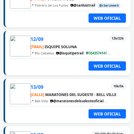
📍 Potrero de Los Funes
📷@sanluistrail
@cbarunweb
WEB OFICIAL
12/09
12k/22k
[TRAIL]
ISQUIPE SOLUNA
📍 Río Ceballos
📷@isquitipetrail
💬3543574141
@cbarunweb
WEB OFICIAL
13/09
10k/5k
[CALLE]
MARATONES DEL SUDESTE - BELL VILLE
📍 Bell Ville
📷@maratonesdelsudesteoficial
@cbarunweb
WEB OFICIAL