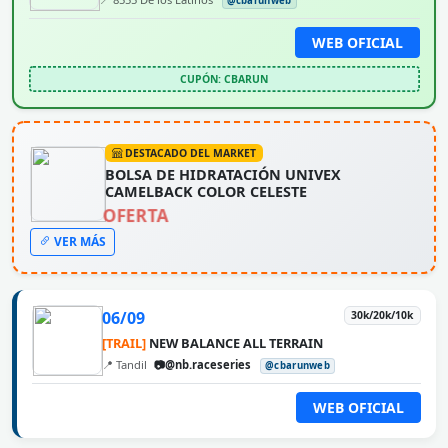
@cbarunweb
WEB OFICIAL
CUPÓN: CBARUN
DESTACADO DEL MARKET
BOLSA DE HIDRATACIÓN UNIVEX
CAMELBACK COLOR CELESTE
OFERTA
VER MÁS
06/09
30k/20k/10k
[TRAIL]
NEW BALANCE ALL TERRAIN
📍 Tandil
📷@nb.raceseries
@cbarunweb
WEB OFICIAL