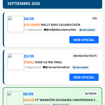
SEPTIEMBRE 2026
04/09
92k
[CICLISMO]
RALLY BIKE CALAMUCHITA
📍 Calamuchita
📷@rallybikecalamuchita
@cbarunweb
WEB OFICIAL
05/09
60k/42k/25k/15k/7k
[TRAIL]
OSDE ULTRA TRAIL
📍 Alpa Corral
📷@riocuartotrailrun
@cbarunweb
WEB OFICIAL
06/09
2k/10k/5k
[CALLE]
11° MARATÓN SOLIDARIA UNIVERSIDAD SIGLO 21
📍 8555 De los Latinos