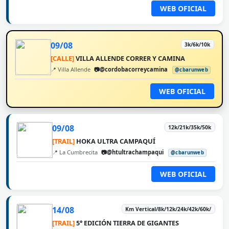
WEB OFICIAL
09/08
3k/6k/10k
[CALLE]
VILLA ALLENDE CORRER Y CAMINA
📍 Villa Allende
📷@cordobacorreycamina
@cbarunweb
WEB OFICIAL
09/08
12k/21k/35k/50k
[TRAIL]
HOKA ULTRA CAMPAQUÍ
📍 La Cumbrecita
📷@htultrachampaqui
@cbarunweb
WEB OFICIAL
14/08
Km Vertical/8k/12k/24k/42k/60k/
[TRAIL]
5° EDICIÓN TIERRA DE GIGANTES