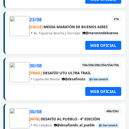
23/08
21k
[CALLE]
MEDIA MARATÓN DE BUENOS AIRES
📍 Av. Figueroa Alcorta y Dorrego
📷@maratondebuenosaires
WEB OFICIAL
30/08
10k/20k/28k/35k/55k/70k
[TRAIL]
DESAFÍO UTU ULTRA TRAIL
📍 Capilla del Monte
📷@desafioutu
@cbarunweb
WEB OFICIAL
30/08
48k/25k/
[MTB]
DESAFÍO AL PUEBLO - 4° EDICIÓN
📍 Río Ceballos
📷@desafiando_al_pueblo
@cbarunweb