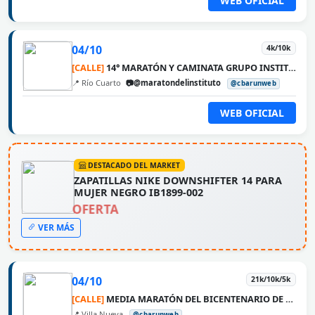
WEB OFICIAL
04/10
4k/10k
[CALLE]
14° MARATÓN Y CAMINATA GRUPO INSTITUTO MÉDICO
📍 Río Cuarto
📷@maratondelinstituto
@cbarunweb
WEB OFICIAL
DESTACADO DEL MARKET
ZAPATILLAS NIKE DOWNSHIFTER 14 PARA
MUJER NEGRO IB1899-002
OFERTA
VER MÁS
04/10
21k/10k/5k
[CALLE]
MEDIA MARATÓN DEL BICENTENARIO DE VILLA NUEVA
📍 Villa Nueva
@cbarunweb