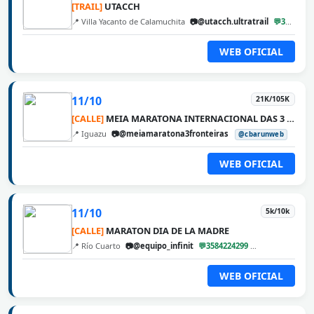
[TRAIL]
UTACCH
📍 Villa Yacanto de Calamuchita
📷@utacch.ultratrail
💬3546560222
WEB OFICIAL
11/10
21K/105K
[CALLE]
MEIA MARATONA INTERNACIONAL DAS 3 FRONTEIRAS
📍 Iguazu
📷@meiamaratona3fronteiras
@cbarunweb
WEB OFICIAL
11/10
5k/10k
[CALLE]
MARATON DIA DE LA MADRE
📍 Río Cuarto
📷@equipo_infinit
💬3584224299
@cbarunweb
WEB OFICIAL