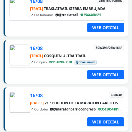
16/08
25k/16k/10k/5k
[TRAIL]
TRASLATRAIL SIERRA EMBRUJADA
📍 Las Rabonas
📷@traslatrail
💬3544468655
@cbarunweb
WEB OFICIAL
16/08
50k/39k/26k/16k/
[TRAIL]
COSQUIN ULTRA TRAIL
📍 Cosquín
💬11 4098-3530
@cbarunweb
WEB OFICIAL
16/08
6.5k/3k
[CALLE]
21.ª EDICIÓN DE LA MARATÓN CARLITOS DÍAZ
📍 Córdoba
📷@maratonbarriocongreso
💬3513054181
@cba
WEB OFICIAL