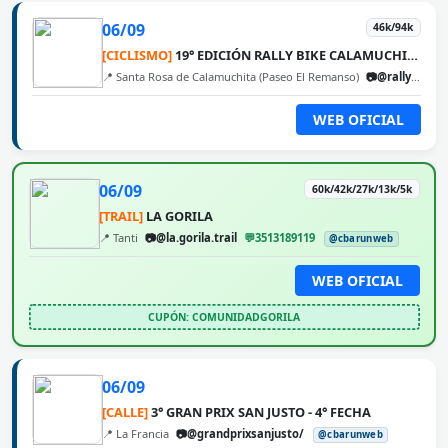
06/09
46k/94k
[CICLISMO]
19° EDICIÓN RALLY BIKE CALAMUCHITA
📍 Santa Rosa de Calamuchita (Paseo El Remanso)
📷@rallybikecalamuchita
WEB OFICIAL
06/09
60k/42k/27k/13k/5k
[TRAIL]
LA GORILA
📍 Tanti
📷@la.gorila.trail
💬3513189119
@cbarunweb
WEB OFICIAL
CUPÓN: COMUNIDADGORILA
06/09
[CALLE]
3° GRAN PRIX SAN JUSTO - 4° FECHA
📍 La Francia
📷@grandprixsanjusto/
@cbarunweb