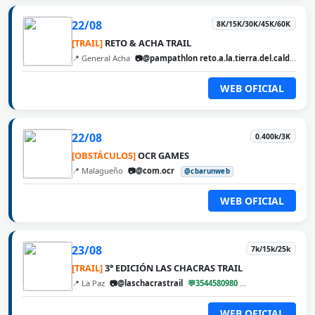
22/08
8K/15K/30K/45K/60K
[TRAIL]
RETO & ACHA TRAIL
📍 General Acha
📷@pampathlon reto.a.la.tierra.del.calden
@
WEB OFICIAL
22/08
0.400k/3K
[OBSTÁCULOS]
OCR GAMES
📍 Malagueño
📷@com.ocr
@cbarunweb
WEB OFICIAL
23/08
7k/15k/25k
[TRAIL]
3° EDICIÓN LAS CHACRAS TRAIL
📍 La Paz
📷@laschacrastrail
💬3544580980
@cbarunweb
WEB OFICIAL