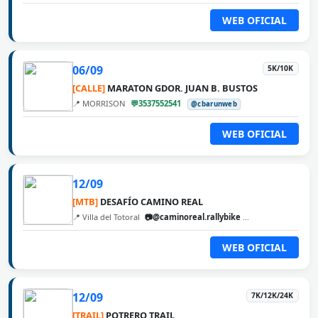
WEB OFICIAL
06/09
5K/10K
[CALLE]
MARATON GDOR. JUAN B. BUSTOS
📍 MORRISON
💬3537552541
@cbarunweb
WEB OFICIAL
12/09
[MTB]
DESAFÍO CAMINO REAL
📍 Villa del Totoral
📷@caminoreal.rallybike
@cbarunweb
WEB OFICIAL
12/09
7K/12K/24K
[TRAIL]
POTRERO TRAIL