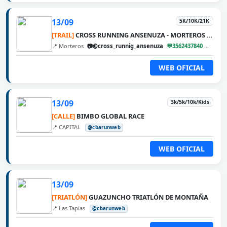
13/09
5K/10K/21K
[TRAIL]
CROSS RUNNING ANSENUZA - MORTEROS 2026
📍 Morteros
📷@cross_runnig_ansenuza
💬3562437840
@cbar
WEB OFICIAL
13/09
3k/5k/10k/Kids
[CALLE]
BIMBO GLOBAL RACE
📍 CAPITAL
@cbarunweb
WEB OFICIAL
13/09
[TRIATLÓN]
GUAZUNCHO TRIATLÓN DE MONTAÑA
📍 Las Tapias
@cbarunweb