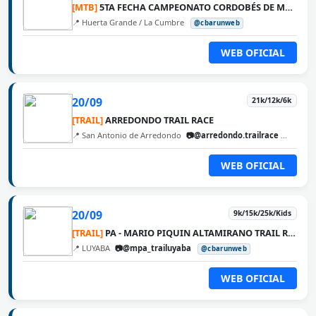
[MTB]
5TA FECHA CAMPEONATO CORDOBÉS DE MTB 2026 - LA VUELTA
📍 Huerta Grande / La Cumbre
@cbarunweb
WEB OFICIAL
20/09
21k/12k/6k
[TRAIL]
ARREDONDO TRAIL RACE
📍 San Antonio de Arredondo
📷@arredondo.trailrace
@cbaru
WEB OFICIAL
20/09
9k/15k/25k/Kids
[TRAIL]
PA - MARIO PIQUIN ALTAMIRANO TRAIL RUNNING
📍 LUYABA
📷@mpa_trailuyaba
@cbarunweb
WEB OFICIAL