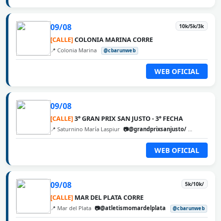
09/08
10k/5k/3k
[CALLE]
COLONIA MARINA CORRE
📍 Colonia Marina
@cbarunweb
WEB OFICIAL
09/08
[CALLE]
3° GRAN PRIX SAN JUSTO - 3° FECHA
📍 Saturnino María Laspiur
📷@grandprixsanjusto/
@cbarunw
WEB OFICIAL
09/08
5k/10k/
[CALLE]
MAR DEL PLATA CORRE
📍 Mar del Plata
📷@atletismomardelplata
@cbarunweb