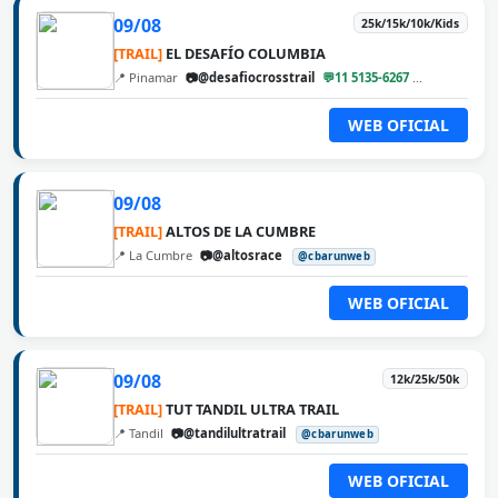
09/08
25k/15k/10k/Kids
[TRAIL]
EL DESAFÍO COLUMBIA
📍 Pinamar
📷@desafiocrosstrail
💬11 5135-6267
@cbarunweb
WEB OFICIAL
09/08
[TRAIL]
ALTOS DE LA CUMBRE
📍 La Cumbre
📷@altosrace
@cbarunweb
WEB OFICIAL
09/08
12k/25k/50k
[TRAIL]
TUT TANDIL ULTRA TRAIL
📍 Tandil
📷@tandilultratrail
@cbarunweb
WEB OFICIAL