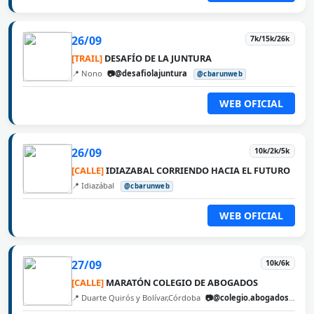
26/09
7k/15k/26k
[TRAIL]
DESAFÍO DE LA JUNTURA
📍 Nono
📷@desafiolajuntura
@cbarunweb
WEB OFICIAL
26/09
10k/2k/5k
[CALLE]
IDIAZABAL CORRIENDO HACIA EL FUTURO
📍 Idiazábal
@cbarunweb
WEB OFICIAL
27/09
10k/6k
[CALLE]
MARATÓN COLEGIO DE ABOGADOS
📍 Duarte Quirós y Bolívar,Córdoba
📷@colegio.abogados.cordoba