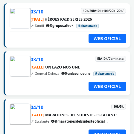
03/10
10k/20k/10k+10k/20k+20k/
[TRAIL]
HÉROES RAID SERIES 2026
📍 Tandil
📷@gruposafeok
@cbarunweb
WEB OFICIAL
03/10
5k/10k/Caminata
[CALLE]
UN LAZO NOS UNE
📍 General Deheza
📷@unlazonosune
@cbarunweb
WEB OFICIAL
04/10
10k/5k
[CALLE]
MARATONES DEL SUDESTE - ESCALANTE
📍 Escalante
📷@maratonesdelsudesteoficial
@cbarunweb