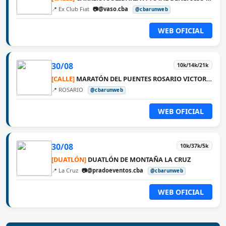
📍 Ex Club Fiat
📷@vaso.cba
@cbarunweb
WEB OFICIAL
30/08
10k/14k/21k
[CALLE]
MARATÓN DEL PUENTES ROSARIO VICTORIA
📍 ROSARIO
@cbarunweb
WEB OFICIAL
30/08
10k/37k/5k
[DUATLÓN]
DUATLÓN DE MONTAÑA LA CRUZ
📍 La Cruz
📷@pradoeventos.cba
@cbarunweb
WEB OFICIAL