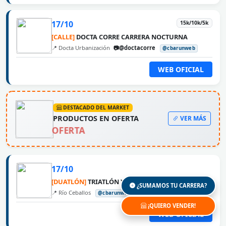
17/10
15k/10k/5k
[CALLE]
DOCTA CORRE CARRERA NOCTURNA
📍 Docta Urbanización
📷@doctacorre
@cbarunweb
WEB OFICIAL
DESTACADO DEL MARKET
PRODUCTOS EN OFERTA
VER MÁS
OFERTA
17/10
[DUATLÓN]
TRIATLÓN Y DUATLÓN CROSS RÍO CEBALLOS
¿SUMAMOS TU CARRERA?
📍 Río Ceballos
@cbarunweb
¡QUIERO VENDER!
WEB OFICIAL