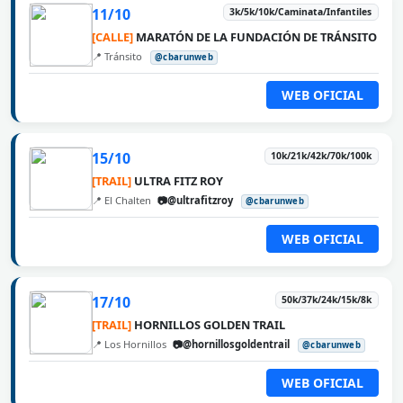
11/10
3k/5k/10k/Caminata/Infantiles
[CALLE]
MARATÓN DE LA FUNDACIÓN DE TRÁNSITO
📍 Tránsito
@cbarunweb
WEB OFICIAL
15/10
10k/21k/42k/70k/100k
[TRAIL]
ULTRA FITZ ROY
📍 El Chalten
📷@ultrafitzroy
@cbarunweb
WEB OFICIAL
17/10
50k/37k/24k/15k/8k
[TRAIL]
HORNILLOS GOLDEN TRAIL
📍 Los Hornillos
📷@hornillosgoldentrail
@cbarunweb
WEB OFICIAL