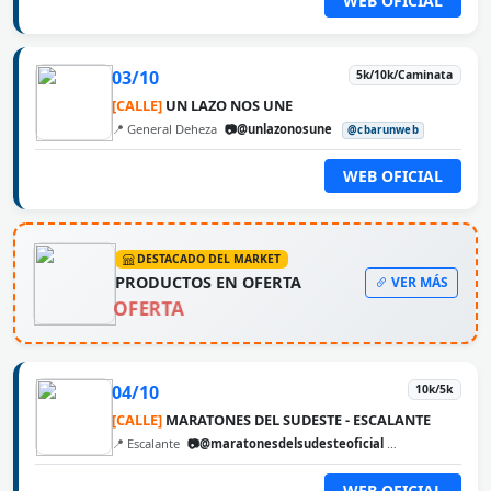
WEB OFICIAL
03/10
5k/10k/Caminata
[CALLE]
UN LAZO NOS UNE
📍 General Deheza
📷@unlazonosune
@cbarunweb
WEB OFICIAL
DESTACADO DEL MARKET
PRODUCTOS EN OFERTA
VER MÁS
OFERTA
04/10
10k/5k
[CALLE]
MARATONES DEL SUDESTE - ESCALANTE
📍 Escalante
📷@maratonesdelsudesteoficial
@cbarunweb
WEB OFICIAL