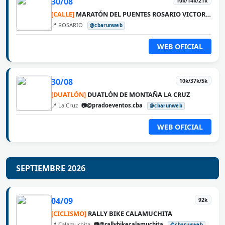
30/08
10k/14k/21k
[CALLE]
MARATÓN DEL PUENTES ROSARIO VICTORIA
📍 ROSARIO
@cbarunweb
WEB OFICIAL
30/08
10k/37k/5k
[DUATLÓN]
DUATLÓN DE MONTAÑA LA CRUZ
📍 La Cruz
📷@pradoeventos.cba
@cbarunweb
WEB OFICIAL
SEPTIEMBRE 2026
04/09
92k
[CICLISMO]
RALLY BIKE CALAMUCHITA
📍 Calamuchita
📷@rallybikecalamuchita
@cbarunweb