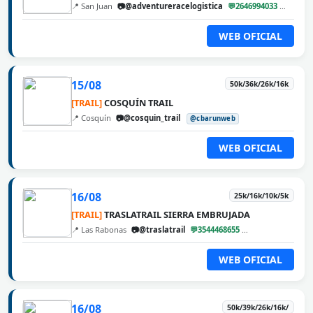
📍 San Juan
📷@adventureracelogistica
💬2646994033
@cbar
WEB OFICIAL
15/08
50k/36k/26k/16k
[TRAIL]
COSQUÍN TRAIL
📍 Cosquín
📷@cosquin_trail
@cbarunweb
WEB OFICIAL
16/08
25k/16k/10k/5k
[TRAIL]
TRASLATRAIL SIERRA EMBRUJADA
📍 Las Rabonas
📷@traslatrail
💬3544468655
@cbarunweb
WEB OFICIAL
16/08
50k/39k/26k/16k/