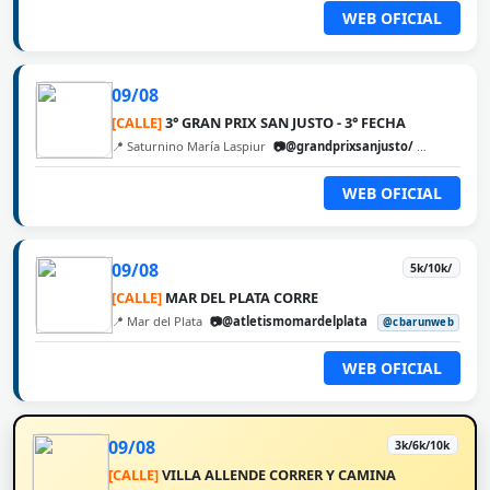
WEB OFICIAL
09/08
[CALLE]
3° GRAN PRIX SAN JUSTO - 3° FECHA
📍 Saturnino María Laspiur
📷@grandprixsanjusto/
@cbarunw
WEB OFICIAL
09/08
5k/10k/
[CALLE]
MAR DEL PLATA CORRE
📍 Mar del Plata
📷@atletismomardelplata
@cbarunweb
WEB OFICIAL
09/08
3k/6k/10k
[CALLE]
VILLA ALLENDE CORRER Y CAMINA