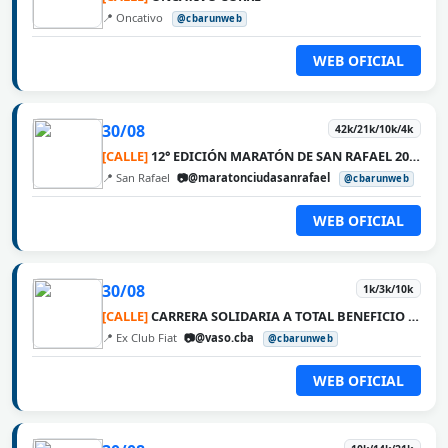
📍 Oncativo
@cbarunweb
WEB OFICIAL
30/08
42k/21k/10k/4k
[CALLE]
12° EDICIÓN MARATÓN DE SAN RAFAEL 2026
📍 San Rafael
📷@maratonciudasanrafael
@cbarunweb
WEB OFICIAL
30/08
1k/3k/10k
[CALLE]
CARRERA SOLIDARIA A TOTAL BENEFICIO DE VASO
📍 Ex Club Fiat
📷@vaso.cba
@cbarunweb
WEB OFICIAL