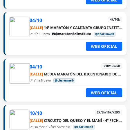
04/10
4k/10k
[CALLE]
14° MARATÓN Y CAMINATA GRUPO INSTITUTO MÉDICO
📍 Río Cuarto
📷@maratondelinstituto
@cbarunweb
WEB OFICIAL
04/10
21k/10k/5k
[CALLE]
MEDIA MARATÓN DEL BICENTENARIO DE VILLA NUEVA
📍 Villa Nueva
@cbarunweb
WEB OFICIAL
10/10
2k/5k/10k/KIDS
[CALLE]
CIRCUITO DEL QUESO Y EL MANÍ - 4° FECHA DALMACIO VÉLEZ SÁRSFIELD
📍 Dalmacio Vélez Sársfield
@cbarunweb