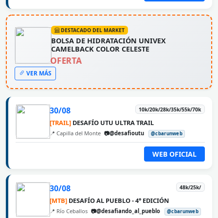
DESTACADO DEL MARKET
BOLSA DE HIDRATACIÓN UNIVEX
CAMELBACK COLOR CELESTE
OFERTA
VER MÁS
30/08
10k/20k/28k/35k/55k/70k
[TRAIL]
DESAFÍO UTU ULTRA TRAIL
📍 Capilla del Monte
📷@desafioutu
@cbarunweb
WEB OFICIAL
30/08
48k/25k/
[MTB]
DESAFÍO AL PUEBLO - 4° EDICIÓN
📍 Río Ceballos
📷@desafiando_al_pueblo
@cbarunweb