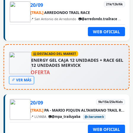
20/09
21k/12k/6k
[TRAIL]
ARREDONDO TRAIL RACE
📍 San Antonio de Arredondo
📷@arredondo.trailrace
@cbaru
WEB OFICIAL
DESTACADO DEL MARKET
ENERGY GEL CAJA 12 UNIDADES + RACE GEL
12 UNIDADES MERVICK
OFERTA
VER MÁS
20/09
9k/15k/25k/Kids
[TRAIL]
PA - MARIO PIQUIN ALTAMIRANO TRAIL RUNNING
📍 LUYABA
📷@mpa_trailuyaba
@cbarunweb
WEB OFICIAL