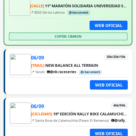
[CALLE]
11° MARATÓN SOLIDARIA UNIVERSIDAD SIGLO 21
📍 8555 De los Latinos
@cbarunweb
WEB OFICIAL
CUPÓN: CBARUN
06/09
30k/20k/10k
[TRAIL]
NEW BALANCE ALL TERRAIN
📍 Tandil
📷@nb.raceseries
@cbarunweb
WEB OFICIAL
06/09
46k/94k
[CICLISMO]
19° EDICIÓN RALLY BIKE CALAMUCHITA
📍 Santa Rosa de Calamuchita (Paseo El Remanso)
📷@rallybikecalamuchita
WEB OFICIAL