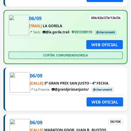
06/09
60k/42k/27k/13k/5k
[TRAIL]
LA GORILA
📍 Tanti
📷@la.gorila.trail
💬3513189119
@cbarunweb
WEB OFICIAL
CUPÓN: COMUNIDADGORILA
06/09
[CALLE]
3° GRAN PRIX SAN JUSTO - 4° FECHA
📍 La Francia
📷@grandprixsanjusto/
@cbarunweb
WEB OFICIAL
06/09
5K/10K
[CALLE]
MARATON GDOR. JUAN B. BUSTOS