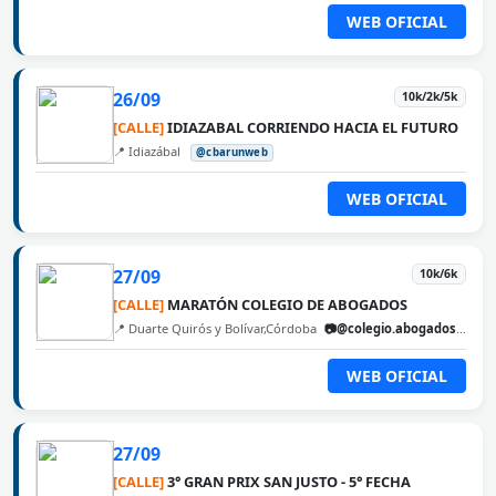
WEB OFICIAL
26/09
10k/2k/5k
[CALLE]
IDIAZABAL CORRIENDO HACIA EL FUTURO
📍 Idiazábal
@cbarunweb
WEB OFICIAL
27/09
10k/6k
[CALLE]
MARATÓN COLEGIO DE ABOGADOS
📍 Duarte Quirós y Bolívar,Córdoba
📷@colegio.abogados.cordoba
WEB OFICIAL
27/09
[CALLE]
3° GRAN PRIX SAN JUSTO - 5° FECHA