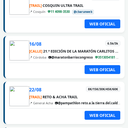
[TRAIL]
COSQUIN ULTRA TRAIL
📍 Cosquín
💬11 4098-3530
@cbarunweb
WEB OFICIAL
16/08
6.5k/3k
[CALLE]
21.ª EDICIÓN DE LA MARATÓN CARLITOS DÍAZ
📍 Córdoba
📷@maratonbarriocongreso
💬3513054181
@cba
WEB OFICIAL
22/08
8K/15K/30K/45K/60K
[TRAIL]
RETO & ACHA TRAIL
📍 General Acha
📷@pampathlon reto.a.la.tierra.del.calden
@
WEB OFICIAL