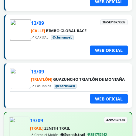
WEB OFICIAL
13/09
3k/5k/10k/Kids
[CALLE]
BIMBO GLOBAL RACE
📍 CAPITAL
@cbarunweb
WEB OFICIAL
13/09
[TRIATLÓN]
GUAZUNCHO TRIATLÓN DE MONTAÑA
📍 Las Tapias
@cbarunweb
WEB OFICIAL
13/09
42k/23k/13k
[TRAIL]
ZENITH TRAIL
📍 Cerro el Mojón
📷@zenith.trail
💬351757442
@cbarunweb