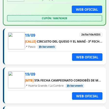
WEB OFICIAL
CUPÓN: 1686763428
19/09
2k/5k/10k/KIDS
[CALLE]
CIRCUITO DEL QUESO Y EL MANÍ - 3° FECHA PASCO
📍 Pasco
@cbarunweb
WEB OFICIAL
19/09
[MTB]
5TA FECHA CAMPEONATO CORDOBÉS DE MTB 2026 - LA VUELTA
📍 Huerta Grande / La Cumbre
@cbarunweb
WEB OFICIAL