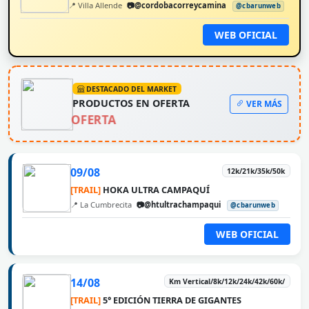
📍 Villa Allende
📷@cordobacorreycamina
@cbarunweb
WEB OFICIAL
DESTACADO DEL MARKET
PRODUCTOS EN OFERTA
VER MÁS
OFERTA
09/08
12k/21k/35k/50k
[TRAIL]
HOKA ULTRA CAMPAQUÍ
📍 La Cumbrecita
📷@htultrachampaqui
@cbarunweb
WEB OFICIAL
14/08
Km Vertical/8k/12k/24k/42k/60k/
[TRAIL]
5° EDICIÓN TIERRA DE GIGANTES