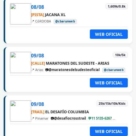
08/08
1,609k/0.8k
[PISTA]
JACANA XL
📍 CóRDOBA
@cbarunweb
WEB OFICIAL
09/08
10k/5k
[CALLE]
MARATONES DEL SUDESTE - ARIAS
📍 Arias
📷@maratonesdelsudesteoficial
@cbarunweb
WEB OFICIAL
09/08
25k/15k/10k/Kids
[TRAIL]
EL DESAFÍO COLUMBIA
📍 Pinamar
📷@desafiocrosstrail
💬11 5135-6267
@cbarunweb
WEB OFICIAL