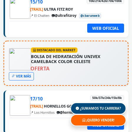
15/10
10k/21k/42k/70k/100k
[TRAIL]
ULTRA FITZ ROY
📍 El Chalten
📷@ultrafitzroy
@cbarunweb
WEB OFICIAL
DESTACADO DEL MARKET
BOLSA DE HIDRATACIÓN UNIVEX
CAMELBACK COLOR CELESTE
OFERTA
VER MÁS
17/10
50k/37k/24k/15k/8k
[TRAIL]
HORNILLOS GOLDEN TRAIL
¿SUMAMOS TU CARRERA?
📍 Los Hornillos
📷@hornillosgoldentrail
@cbarunweb
¡QUIERO VENDER!
WEB OFICIAL