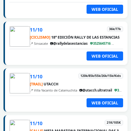
WEB OFICIAL
11/10
36k/77k
[CICLISMO]
18° EDICIÓN RALLY DE LAS ESTANCIAS
📍 Sinsacate
📷@rallydelasestancias
💬3525645716
@cbarunw
WEB OFICIAL
11/10
120k/85k/55k/26k/15k/Kids
[TRAIL]
UTACCH
📍 Villa Yacanto de Calamuchita
📷@utacch.ultratrail
💬3546560222
WEB OFICIAL
11/10
21K/105K
[CALLE]
MEIA MARATONA INTERNACIONAL DAS 3 FRONTEIRAS