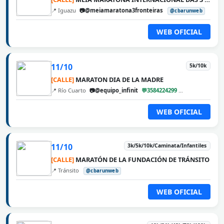
📍 Iguazu
📷@meiamaratona3fronteiras
@cbarunweb
WEB OFICIAL
11/10
5k/10k
[CALLE]
MARATON DIA DE LA MADRE
📍 Río Cuarto
📷@equipo_infinit
💬3584224299
@cbarunweb
WEB OFICIAL
11/10
3k/5k/10k/Caminata/Infantiles
[CALLE]
MARATÓN DE LA FUNDACIÓN DE TRÁNSITO
📍 Tránsito
@cbarunweb
WEB OFICIAL