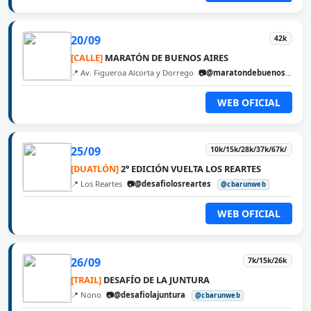
20/09
42k
[CALLE]
MARATÓN DE BUENOS AIRES
📍 Av. Figueroa Alcorta y Dorrego
📷@maratondebuenosaires
WEB OFICIAL
25/09
10k/15k/28k/37k/67k/
[DUATLÓN]
2° EDICIÓN VUELTA LOS REARTES
📍 Los Reartes
📷@desafiolosreartes
@cbarunweb
WEB OFICIAL
26/09
7k/15k/26k
[TRAIL]
DESAFÍO DE LA JUNTURA
📍 Nono
📷@desafiolajuntura
@cbarunweb