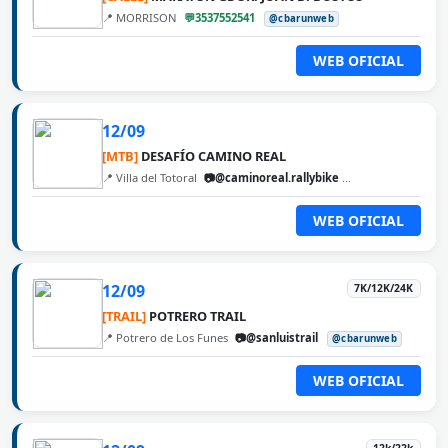
📍 MORRISON
💬3537552541
@cbarunweb
WEB OFICIAL
12/09
[MTB]
DESAFÍO CAMINO REAL
📍 Villa del Totoral
📷@caminoreal.rallybike
@cbarunweb
WEB OFICIAL
12/09
7K/12K/24K
[TRAIL]
POTRERO TRAIL
📍 Potrero de Los Funes
📷@sanluistrail
@cbarunweb
WEB OFICIAL