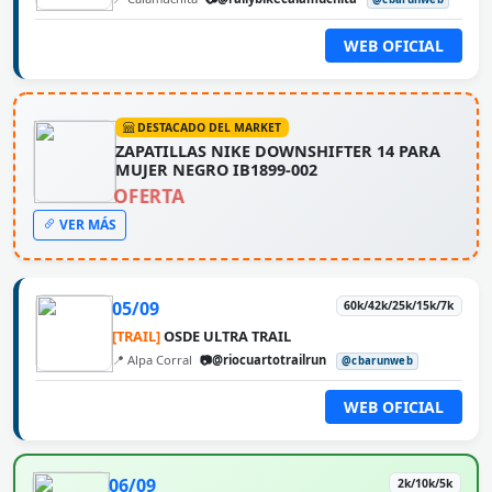
WEB OFICIAL
DESTACADO DEL MARKET
ZAPATILLAS NIKE DOWNSHIFTER 14 PARA
MUJER NEGRO IB1899-002
OFERTA
VER MÁS
05/09
60k/42k/25k/15k/7k
[TRAIL]
OSDE ULTRA TRAIL
📍 Alpa Corral
📷@riocuartotrailrun
@cbarunweb
WEB OFICIAL
06/09
2k/10k/5k