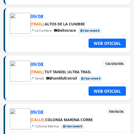
09/08
[TRAIL]
ALTOS DE LA CUMBRE
📍 La Cumbre
📷@altosrace
@cbarunweb
WEB OFICIAL
09/08
12k/25k/50k
[TRAIL]
TUT TANDIL ULTRA TRAIL
📍 Tandil
📷@tandilultratrail
@cbarunweb
WEB OFICIAL
09/08
10k/5k/3k
[CALLE]
COLONIA MARINA CORRE
📍 Colonia Marina
@cbarunweb