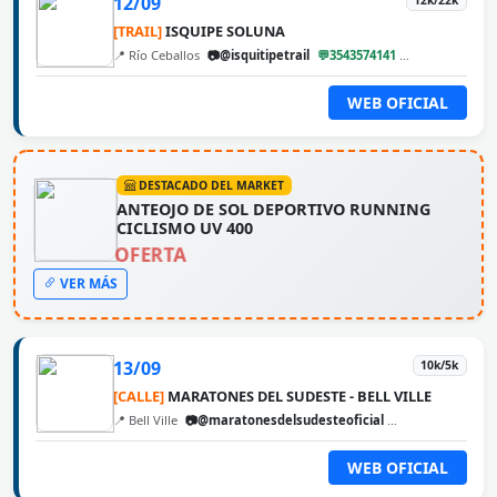
12/09
12k/22k
[TRAIL]
ISQUIPE SOLUNA
📍 Río Ceballos
📷@isquitipetrail
💬3543574141
@cbarunweb
WEB OFICIAL
DESTACADO DEL MARKET
ANTEOJO DE SOL DEPORTIVO RUNNING
CICLISMO UV 400
OFERTA
VER MÁS
13/09
10k/5k
[CALLE]
MARATONES DEL SUDESTE - BELL VILLE
📍 Bell Ville
📷@maratonesdelsudesteoficial
@cbarunweb
WEB OFICIAL