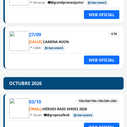
📍 Miramar
📷@grandprixsanjusto/
@cbarunweb
WEB OFICIAL
27/09
4.5k
[CALLE]
CAMINA AVON
📍 CABA
@cbarunweb
WEB OFICIAL
OCTUBRE 2026
03/10
10k/20k/10k+10k/20k+20k/
[TRAIL]
HÉROES RAID SERIES 2026
📍 Tandil
📷@gruposafeok
@cbarunweb