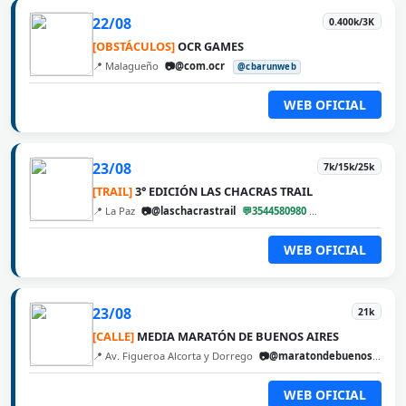
22/08
0.400k/3K
[OBSTÁCULOS]
OCR GAMES
📍 Malagueño
📷@com.ocr
@cbarunweb
WEB OFICIAL
23/08
7k/15k/25k
[TRAIL]
3° EDICIÓN LAS CHACRAS TRAIL
📍 La Paz
📷@laschacrastrail
💬3544580980
@cbarunweb
WEB OFICIAL
23/08
21k
[CALLE]
MEDIA MARATÓN DE BUENOS AIRES
📍 Av. Figueroa Alcorta y Dorrego
📷@maratondebuenosaires
WEB OFICIAL