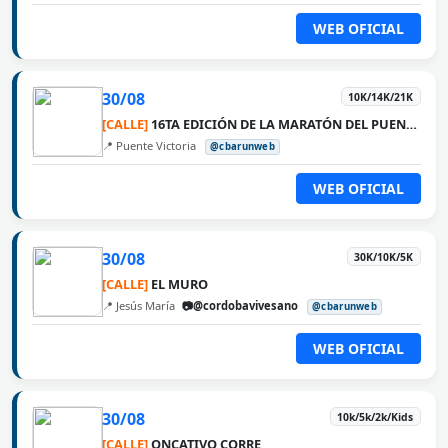
WEB OFICIAL
30/08
10K/14K/21K
[CALLE]
16TA EDICIÓN DE LA MARATÓN DEL PUENTE ROSARIO VICTORIA
📍 Puente Victoria
@cbarunweb
WEB OFICIAL
30/08
30K/10K/5K
[CALLE]
EL MURO
📍 Jesús María
📷@cordobavivesano
@cbarunweb
WEB OFICIAL
30/08
10k/5k/2k/Kids
[CALLE]
ONCATIVO CORRE