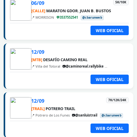
06/09
5K/10K
[CALLE]
MARATON GDOR. JUAN B. BUSTOS
📍 MORRISON
💬3537552541
@cbarunweb
WEB OFICIAL
12/09
[MTB]
DESAFÍO CAMINO REAL
📍 Villa del Totoral
📷@caminoreal.rallybike
@cbarunweb
WEB OFICIAL
12/09
7K/12K/24K
[TRAIL]
POTRERO TRAIL
📍 Potrero de Los Funes
📷@sanluistrail
@cbarunweb
WEB OFICIAL