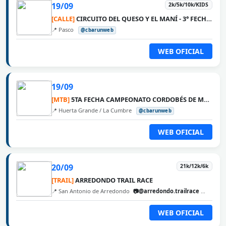
19/09
2k/5k/10k/KIDS
[CALLE]
CIRCUITO DEL QUESO Y EL MANÍ - 3° FECHA PASCO
📍 Pasco
@cbarunweb
WEB OFICIAL
19/09
[MTB]
5TA FECHA CAMPEONATO CORDOBÉS DE MTB 2026 - LA VUELTA
📍 Huerta Grande / La Cumbre
@cbarunweb
WEB OFICIAL
20/09
21k/12k/6k
[TRAIL]
ARREDONDO TRAIL RACE
📍 San Antonio de Arredondo
📷@arredondo.trailrace
@cbaru
WEB OFICIAL