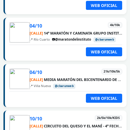
WEB OFICIAL
04/10
4k/10k
[CALLE]
14° MARATÓN Y CAMINATA GRUPO INSTITUTO MÉDICO
📍 Río Cuarto
📷@maratondelinstituto
@cbarunweb
WEB OFICIAL
04/10
21k/10k/5k
[CALLE]
MEDIA MARATÓN DEL BICENTENARIO DE VILLA NUEVA
📍 Villa Nueva
@cbarunweb
WEB OFICIAL
10/10
2k/5k/10k/KIDS
[CALLE]
CIRCUITO DEL QUESO Y EL MANÍ - 4° FECHA DALMACIO VÉLEZ SÁRSFIELD