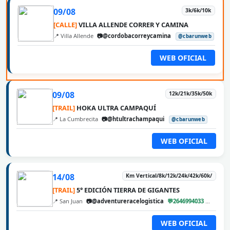
09/08
3k/6k/10k
[CALLE]
VILLA ALLENDE CORRER Y CAMINA
📍 Villa Allende
📷@cordobacorreycamina
@cbarunweb
WEB OFICIAL
09/08
12k/21k/35k/50k
[TRAIL]
HOKA ULTRA CAMPAQUÍ
📍 La Cumbrecita
📷@htultrachampaqui
@cbarunweb
WEB OFICIAL
14/08
Km Vertical/8k/12k/24k/42k/60k/
[TRAIL]
5° EDICIÓN TIERRA DE GIGANTES
📍 San Juan
📷@adventureracelogistica
💬2646994033
@cbar
WEB OFICIAL