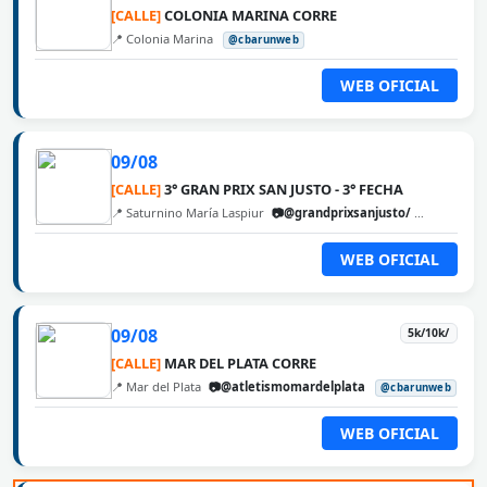
[CALLE]
COLONIA MARINA CORRE
📍 Colonia Marina
@cbarunweb
WEB OFICIAL
09/08
[CALLE]
3° GRAN PRIX SAN JUSTO - 3° FECHA
📍 Saturnino María Laspiur
📷@grandprixsanjusto/
@cbarunw
WEB OFICIAL
09/08
5k/10k/
[CALLE]
MAR DEL PLATA CORRE
📍 Mar del Plata
📷@atletismomardelplata
@cbarunweb
WEB OFICIAL