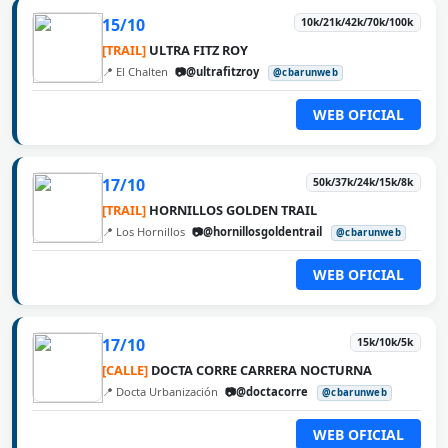
15/10
10k/21k/42k/70k/100k
[TRAIL]
ULTRA FITZ ROY
📍 El Chalten
📷@ultrafitzroy
@cbarunweb
WEB OFICIAL
17/10
50k/37k/24k/15k/8k
[TRAIL]
HORNILLOS GOLDEN TRAIL
📍 Los Hornillos
📷@hornillosgoldentrail
@cbarunweb
WEB OFICIAL
17/10
15k/10k/5k
[CALLE]
DOCTA CORRE CARRERA NOCTURNA
📍 Docta Urbanización
📷@doctacorre
@cbarunweb
WEB OFICIAL