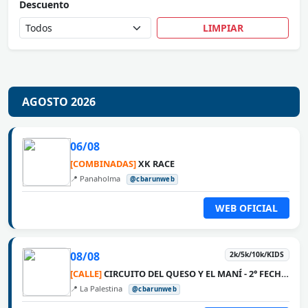
Descuento
LIMPIAR
AGOSTO 2026
06/08
[COMBINADAS]
XK RACE
📍 Panaholma
@cbarunweb
WEB OFICIAL
08/08
2k/5k/10k/KIDS
[CALLE]
CIRCUITO DEL QUESO Y EL MANÍ - 2° FECHA LA PALESTINA
📍 La Palestina
@cbarunweb