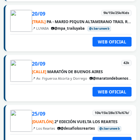
20/09
9k/15k/25k/Kids
[TRAIL]
PA - MARIO PIQUIN ALTAMIRANO TRAIL RUNNING
📍 LUYABA
📷@mpa_trailuyaba
@cbarunweb
WEB OFICIAL
20/09
42k
[CALLE]
MARATÓN DE BUENOS AIRES
📍 Av. Figueroa Alcorta y Dorrego
📷@maratondebuenosaires
WEB OFICIAL
25/09
10k/15k/28k/37k/67k/
[DUATLÓN]
2° EDICIÓN VUELTA LOS REARTES
📍 Los Reartes
📷@desafiolosreartes
@cbarunweb