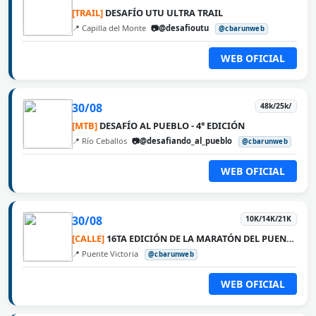
[TRAIL]
DESAFÍO UTU ULTRA TRAIL
📍 Capilla del Monte
📷@desafioutu
@cbarunweb
WEB OFICIAL
30/08
48k/25k/
[MTB]
DESAFÍO AL PUEBLO - 4° EDICIÓN
📍 Río Ceballos
📷@desafiando_al_pueblo
@cbarunweb
WEB OFICIAL
30/08
10K/14K/21K
[CALLE]
16TA EDICIÓN DE LA MARATÓN DEL PUENTE ROSARIO VICTORIA
📍 Puente Victoria
@cbarunweb
WEB OFICIAL