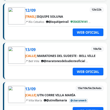
12/09
12k/22k
[TRAIL]
ISQUIPE SOLUNA
📍 Río Ceballos
📷@isquitipetrail
💬3543574141
@cbarunweb
WEB OFICIAL
13/09
10k/5k
[CALLE]
MARATONES DEL SUDESTE - BELL VILLE
📍 Bell Ville
📷@maratonesdelsudesteoficial
@cbarunweb
WEB OFICIAL
13/09
15k/10k/5k/2k/kids
[CALLE]
UTN CORRE VILLA MARÍA
📍 Villa María
📷@utnvillamaria
@cbarunweb