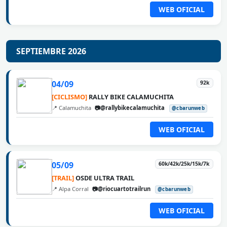
WEB OFICIAL
SEPTIEMBRE 2026
04/09
92k
[CICLISMO]
RALLY BIKE CALAMUCHITA
📍 Calamuchita
📷@rallybikecalamuchita
@cbarunweb
WEB OFICIAL
05/09
60k/42k/25k/15k/7k
[TRAIL]
OSDE ULTRA TRAIL
📍 Alpa Corral
📷@riocuartotrailrun
@cbarunweb
WEB OFICIAL