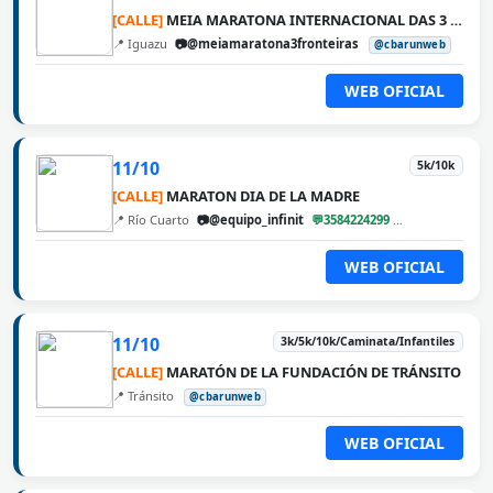
[CALLE]
MEIA MARATONA INTERNACIONAL DAS 3 FRONTEIRAS
📍 Iguazu
📷@meiamaratona3fronteiras
@cbarunweb
WEB OFICIAL
11/10
5k/10k
[CALLE]
MARATON DIA DE LA MADRE
📍 Río Cuarto
📷@equipo_infinit
💬3584224299
@cbarunweb
WEB OFICIAL
11/10
3k/5k/10k/Caminata/Infantiles
[CALLE]
MARATÓN DE LA FUNDACIÓN DE TRÁNSITO
📍 Tránsito
@cbarunweb
WEB OFICIAL