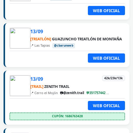
WEB OFICIAL
13/09
[TRIATLÓN]
GUAZUNCHO TRIATLÓN DE MONTAÑA
📍 Las Tapias
@cbarunweb
WEB OFICIAL
13/09
42k/23k/13k
[TRAIL]
ZENITH TRAIL
📍 Cerro el Mojón
📷@zenith.trail
💬351757442
@cbarunweb
WEB OFICIAL
CUPÓN: 1686763428