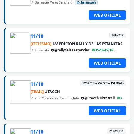
📍 Dalmacio Vélez Sársfield
@cbarunweb
WEB OFICIAL
11/10
36k/77k
[CICLISMO]
18° EDICIÓN RALLY DE LAS ESTANCIAS
📍 Sinsacate
📷@rallydelasestancias
💬3525645716
@cbarunw
WEB OFICIAL
11/10
120k/85k/55k/26k/15k/Kids
[TRAIL]
UTACCH
📍 Villa Yacanto de Calamuchita
📷@utacch.ultratrail
💬3546560222
WEB OFICIAL
11/10
21K/105K