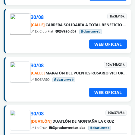
30/08
1k/3k/10k
[CALLE]
CARRERA SOLIDARIA A TOTAL BENEFICIO DE VASO
📍 Ex Club Fiat
📷@vaso.cba
@cbarunweb
WEB OFICIAL
30/08
10k/14k/21k
[CALLE]
MARATÓN DEL PUENTES ROSARIO VICTORIA
📍 ROSARIO
@cbarunweb
WEB OFICIAL
30/08
10k/37k/5k
[DUATLÓN]
DUATLÓN DE MONTAÑA LA CRUZ
📍 La Cruz
📷@pradoeventos.cba
@cbarunweb