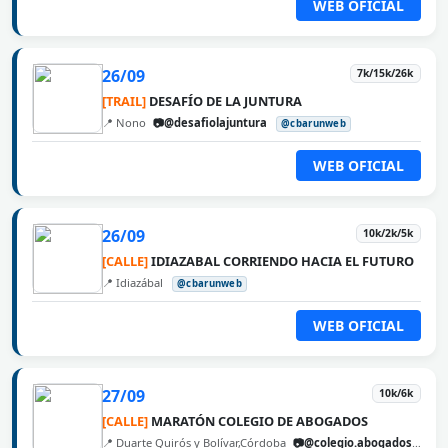
WEB OFICIAL
26/09
7k/15k/26k
[TRAIL]
DESAFÍO DE LA JUNTURA
📍 Nono
📷@desafiolajuntura
@cbarunweb
WEB OFICIAL
26/09
10k/2k/5k
[CALLE]
IDIAZABAL CORRIENDO HACIA EL FUTURO
📍 Idiazábal
@cbarunweb
WEB OFICIAL
27/09
10k/6k
[CALLE]
MARATÓN COLEGIO DE ABOGADOS
📍 Duarte Quirós y Bolívar,Córdoba
📷@colegio.abogados.cordoba