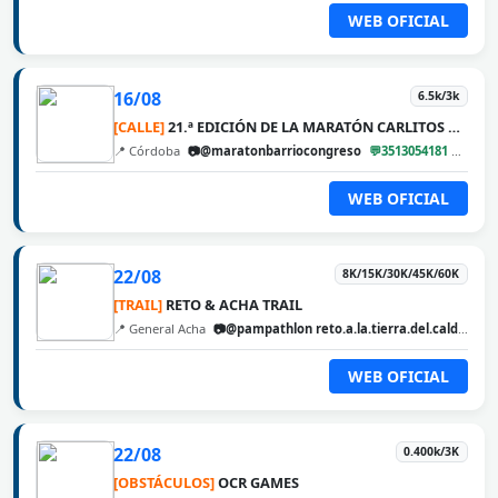
WEB OFICIAL
16/08
6.5k/3k
[CALLE]
21.ª EDICIÓN DE LA MARATÓN CARLITOS DÍAZ
📍 Córdoba
📷@maratonbarriocongreso
💬3513054181
@cba
WEB OFICIAL
22/08
8K/15K/30K/45K/60K
[TRAIL]
RETO & ACHA TRAIL
📍 General Acha
📷@pampathlon reto.a.la.tierra.del.calden
@
WEB OFICIAL
22/08
0.400k/3K
[OBSTÁCULOS]
OCR GAMES