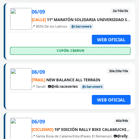
06/09
2k/10k/5k
[CALLE]
11° MARATÓN SOLIDARIA UNIVERSIDAD SIGLO 21
📍 8555 De los Latinos
@cbarunweb
WEB OFICIAL
CUPÓN: CBARUN
06/09
30k/20k/10k
[TRAIL]
NEW BALANCE ALL TERRAIN
📍 Tandil
📷@nb.raceseries
@cbarunweb
WEB OFICIAL
06/09
46k/94k
[CICLISMO]
19° EDICIÓN RALLY BIKE CALAMUCHITA
📍 Santa Rosa de Calamuchita (Paseo El Remanso)
📷@rallybikecalamuchita