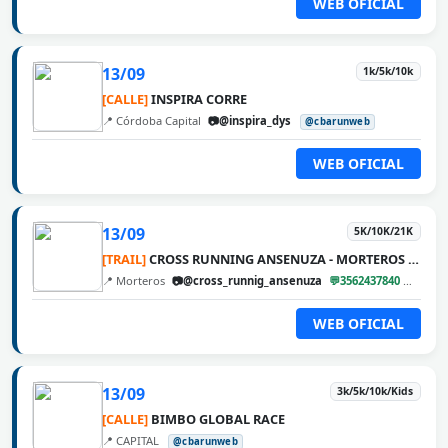
WEB OFICIAL
13/09
1k/5k/10k
[CALLE]
INSPIRA CORRE
📍 Córdoba Capital
📷@inspira_dys
@cbarunweb
WEB OFICIAL
13/09
5K/10K/21K
[TRAIL]
CROSS RUNNING ANSENUZA - MORTEROS 2026
📍 Morteros
📷@cross_runnig_ansenuza
💬3562437840
@cbar
WEB OFICIAL
13/09
3k/5k/10k/Kids
[CALLE]
BIMBO GLOBAL RACE
📍 CAPITAL
@cbarunweb