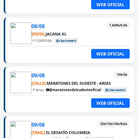
WEB OFICIAL
08/08
1,609k/0.8k
[PISTA]
JACANA XL
📍 CóRDOBA
@cbarunweb
WEB OFICIAL
09/08
10k/5k
[CALLE]
MARATONES DEL SUDESTE - ARIAS
📍 Arias
📷@maratonesdelsudesteoficial
@cbarunweb
WEB OFICIAL
09/08
25k/15k/10k/Kids
[TRAIL]
EL DESAFÍO COLUMBIA