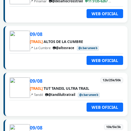
📍 Pinamar
📷@desafiocrosstrail
💬11 5135-6267
@cbarunweb
WEB OFICIAL
09/08
[TRAIL]
ALTOS DE LA CUMBRE
📍 La Cumbre
📷@altosrace
@cbarunweb
WEB OFICIAL
09/08
12k/25k/50k
[TRAIL]
TUT TANDIL ULTRA TRAIL
📍 Tandil
📷@tandilultratrail
@cbarunweb
WEB OFICIAL
09/08
10k/5k/3k