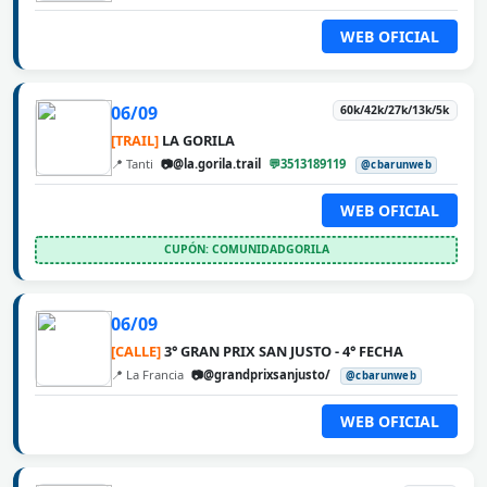
WEB OFICIAL
06/09
60k/42k/27k/13k/5k
[TRAIL]
LA GORILA
📍 Tanti
📷@la.gorila.trail
💬3513189119
@cbarunweb
WEB OFICIAL
CUPÓN: COMUNIDADGORILA
06/09
[CALLE]
3° GRAN PRIX SAN JUSTO - 4° FECHA
📍 La Francia
📷@grandprixsanjusto/
@cbarunweb
WEB OFICIAL