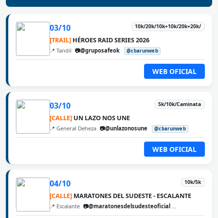
03/10
10k/20k/10k+10k/20k+20k/
[TRAIL]
HÉROES RAID SERIES 2026
📍 Tandil
📷@gruposafeok
@cbarunweb
WEB OFICIAL
03/10
5k/10k/Caminata
[CALLE]
UN LAZO NOS UNE
📍 General Deheza
📷@unlazonosune
@cbarunweb
WEB OFICIAL
04/10
10k/5k
[CALLE]
MARATONES DEL SUDESTE - ESCALANTE
📍 Escalante
📷@maratonesdelsudesteoficial
@cbarunweb