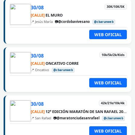
30/08
30K/10K/5K
[CALLE]
EL MURO
📍 Jesús María
📷@cordobavivesano
@cbarunweb
WEB OFICIAL
30/08
10k/5k/2k/Kids
[CALLE]
ONCATIVO CORRE
📍 Oncativo
@cbarunweb
WEB OFICIAL
30/08
42k/21k/10k/4k
[CALLE]
12° EDICIÓN MARATÓN DE SAN RAFAEL 2026
📍 San Rafael
📷@maratonciudasanrafael
@cbarunweb
WEB OFICIAL