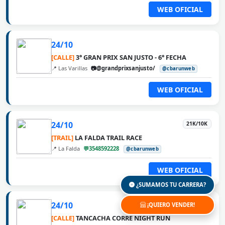
WEB OFICIAL
24/10
[CALLE]
3° GRAN PRIX SAN JUSTO - 6° FECHA
📍 Las Varillas
📷@grandprixsanjusto/
@cbarunweb
WEB OFICIAL
24/10
21K/10K
[TRAIL]
LA FALDA TRAIL RACE
📍 La Falda
💬3548592228
@cbarunweb
WEB OFICIAL
¿SUMAMOS TU CARRERA?
24/10
14k/7k/3k
¡QUIERO VENDER!
[CALLE]
TANCACHA CORRE NIGHT RUN