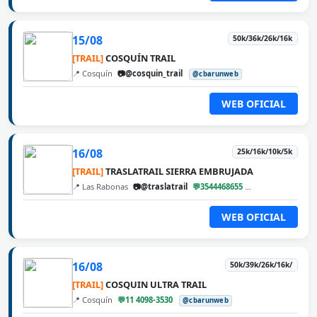
15/08
50k/36k/26k/16k
[TRAIL]
COSQUÍN TRAIL
📍 Cosquín
📷@cosquin_trail
@cbarunweb
WEB OFICIAL
16/08
25k/16k/10k/5k
[TRAIL]
TRASLATRAIL SIERRA EMBRUJADA
📍 Las Rabonas
📷@traslatrail
💬3544468655
@cbarunweb
WEB OFICIAL
16/08
50k/39k/26k/16k/
[TRAIL]
COSQUIN ULTRA TRAIL
📍 Cosquín
💬11 4098-3530
@cbarunweb