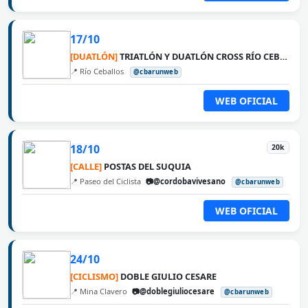
17/10
[DUATLÓN]
TRIATLÓN Y DUATLÓN CROSS RÍO CEBALLOS
📍 Río Ceballos
@cbarunweb
WEB OFICIAL
18/10
20k
[CALLE]
POSTAS DEL SUQUIA
📍 Paseo del Ciclista
📷@cordobavivesano
@cbarunweb
WEB OFICIAL
24/10
[CICLISMO]
DOBLE GIULIO CESARE
📍 Mina Clavero
📷@doblegiuliocesare
@cbarunweb