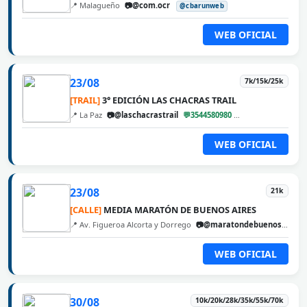
📍 Malagueño
📷@com.ocr
@cbarunweb
WEB OFICIAL
23/08
7k/15k/25k
[TRAIL]
3° EDICIÓN LAS CHACRAS TRAIL
📍 La Paz
📷@laschacrastrail
💬3544580980
@cbarunweb
WEB OFICIAL
23/08
21k
[CALLE]
MEDIA MARATÓN DE BUENOS AIRES
📍 Av. Figueroa Alcorta y Dorrego
📷@maratondebuenosaires
WEB OFICIAL
30/08
10k/20k/28k/35k/55k/70k